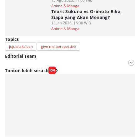
15 Agu 2023, 11:00 WIB
Anime & Manga
Teori: Sukuna vs Orimoto Rika,
Siapa yang Akan Menang?
13 Jan 2026, 16:30 WIB
Anime & Manga
Topics
jujutsu kaisen
give me perspective
Editorial Team
Editor
Tonton lebih seru di
Fahrul Razi Uni Nurullah
Editor
Agung Anggayuh Utomo Anggayuh Utomo