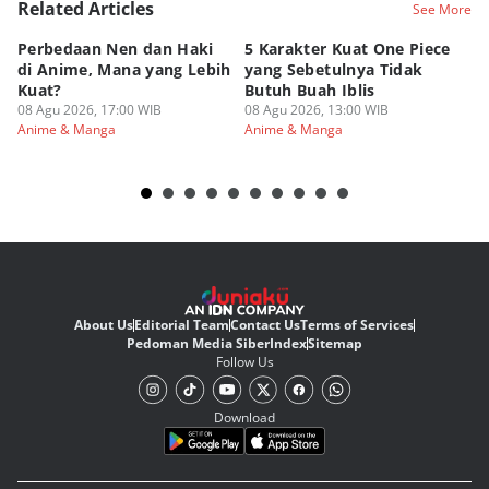
Related Articles
See More
Perbedaan Nen dan Haki
5 Karakter Kuat One Piece
10
di Anime, Mana yang Lebih
yang Sebetulnya Tidak
Ib
Kuat?
Butuh Buah Iblis
R
08 Agu 2026, 17:00 WIB
08 Agu 2026, 13:00 WIB
08
Anime & Manga
Anime & Manga
An
About Us
Editorial Team
Contact Us
Terms of Services
Pedoman Media Siber
Index
Sitemap
Follow Us
Download