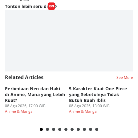
Tonton lebih seru di
Related Articles
See More
Perbedaan Nen dan Haki
5 Karakter Kuat One Piece
10
di Anime, Mana yang Lebih
yang Sebetulnya Tidak
Ib
Kuat?
Butuh Buah Iblis
R
08 Agu 2026, 17:00 WIB
08 Agu 2026, 13:00 WIB
08
Anime & Manga
Anime & Manga
An