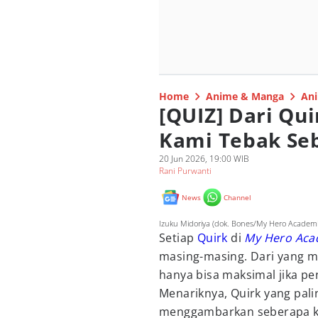
Home
Anime & Manga
Ani
[QUIZ] Dari Qu
Kami Tebak Se
20 Jun 2026, 19:00 WIB
Rani Purwanti
News
Channel
Izuku Midoriya (dok. Bones/My Hero Academi
Setiap
Quirk
di
My Hero Aca
masing-masing. Dari yang m
hanya bisa maksimal jika p
Menariknya, Quirk yang pali
menggambarkan seberapa k