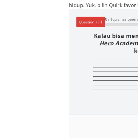
hidup. Yuk, pilih Quirk favor
0
/
1
quiz has been
Question
1
/
1
Kalau bisa mem
Hero Academ
k