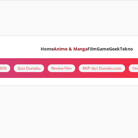
Home
Anime & Manga
Film
Game
Geek
Tekno
i IDN
Quiz Duniaku
Review Film
MVP dari Duniaku.com
On