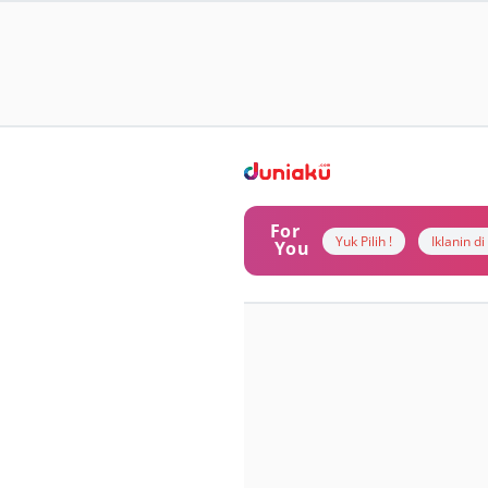
For
Yuk Pilih !
Iklanin d
You