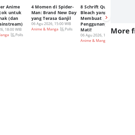
ter Anime
4 Momen di Spider-
8 Schrift Quincy
4 
cok untuk
Man: Brand New Day
Bleach yang
Ya
nak (dan
yang Terasa Ganjil
Membuat
Di
ainstream)
06 Agu 2026, 15:00 WIB
Penggunanya Susah
On
More 
Polls
Anime & Manga
6, 18:00 WIB
Mati!
06
Polls
Manga
An
06 Agu 2026, 14:00 WIB
Anime & Manga