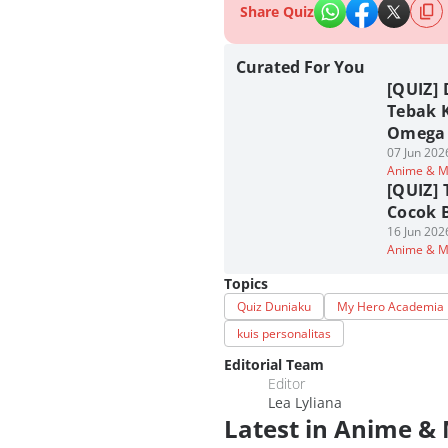
Share Quiz
Curated For You
[QUIZ]
Tebak 
Omega
07 Jun 202
Anime & 
[QUIZ]
Cocok 
16 Jun 202
Anime & 
Topics
Quiz Duniaku
My Hero Academia
kuis personalitas
Editorial Team
Editor
Lea Lyliana
Latest in Anime &