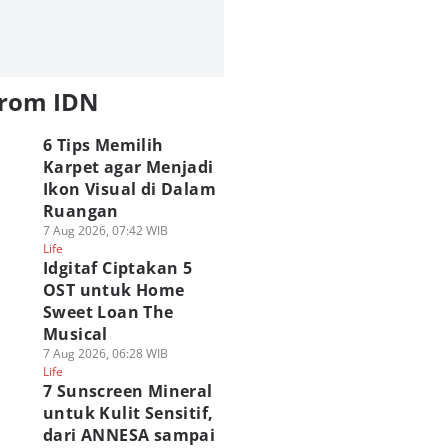
Keunggulan Yami
Karakter Terkuat
5 Teknik The
mi no Mi
Hunter x Hunter
Deathdealing Aski
banding Haki di
dari Setiap Kategori
Bleach, Sangat
e Piece!
Nen
Beracun!
from IDN
 Agu 2026, 11:00 WIB
06 Agu 2026, 09:00 WIB
05 Agu 2026, 21:00 WIB
Polls
Polls
ime & Manga
Anime & Manga
Anime & Manga
6 Tips Memilih
Karpet agar Menjadi
Ikon Visual di Dalam
Ruangan
7 Aug 2026, 07:42 WIB
Life
Idgitaf Ciptakan 5
OST untuk Home
Sweet Loan The
Musical
7 Aug 2026, 06:28 WIB
Life
7 Sunscreen Mineral
untuk Kulit Sensitif,
dari ANNESA sampai