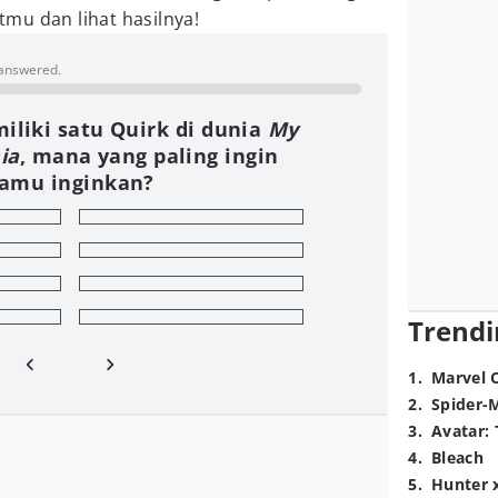
itmu dan lihat hasilnya!
 answered.
iliki satu Quirk di dunia
My
ia
, mana yang paling ingin
amu inginkan?
Trendi
1
.
Marvel 
2
.
Spider-
3
.
Avatar: 
4
.
Bleach
5
.
Hunter 