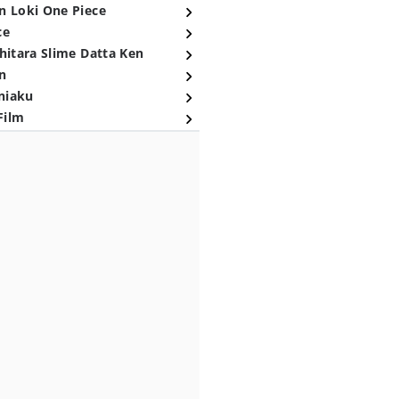
n Loki One Piece
ce
hitara Slime Datta Ken
n
niaku
Film