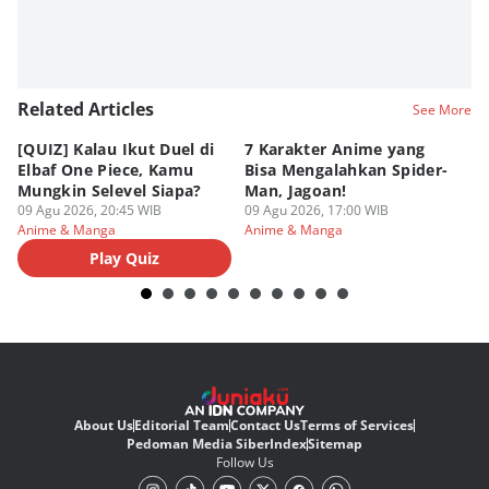
Related Articles
See More
[QUIZ] Kalau Ikut Duel di
7 Karakter Anime yang
Pe
Elbaf One Piece, Kamu
Bisa Mengalahkan Spider-
d
Mungkin Selevel Siapa?
Man, Jagoan!
A
09 Agu 2026, 20:45 WIB
09 Agu 2026, 17:00 WIB
09
Anime & Manga
Anime & Manga
An
Play Quiz
About Us
Editorial Team
Contact Us
Terms of Services
Pedoman Media Siber
Index
Sitemap
Follow Us