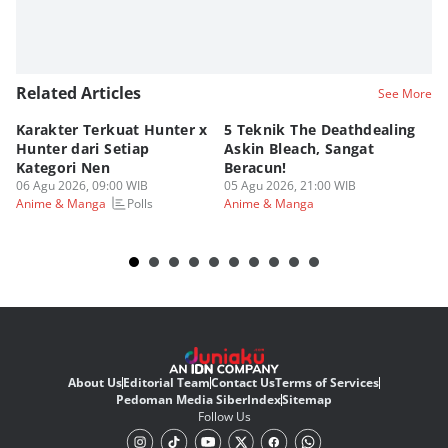
Related Articles
See More
Karakter Terkuat Hunter x
5 Teknik The Deathdealing
6 
Hunter dari Setiap
Askin Bleach, Sangat
Di
Kategori Nen
Beracun!
Ic
06 Agu 2026, 09:00 WIB
05 Agu 2026, 21:00 WIB
05
Polls
Anime & Manga
Anime & Manga
An
About Us
Editorial Team
Contact Us
Terms of Services
Pedoman Media Siber
Index
Sitemap
Follow Us