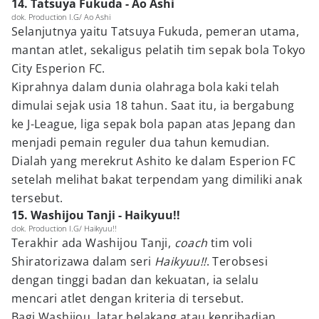
14. Tatsuya Fukuda - Ao Ashi
dok. Production I.G/ Ao Ashi
Selanjutnya yaitu Tatsuya Fukuda, pemeran utama,
mantan atlet, sekaligus pelatih tim sepak bola Tokyo
City Esperion FC.
Kiprahnya dalam dunia olahraga bola kaki telah
dimulai sejak usia 18 tahun. Saat itu, ia bergabung
ke J-League, liga sepak bola papan atas Jepang dan
menjadi pemain reguler dua tahun kemudian.
Dialah yang merekrut Ashito ke dalam Esperion FC
setelah melihat bakat terpendam yang dimiliki anak
tersebut.
15. Washijou Tanji - Haikyuu!!
dok. Production I.G/ Haikyuu!!
Terakhir ada Washijou Tanji,
coach
tim voli
Shiratorizawa dalam seri
Haikyuu!!
. Terobsesi
dengan tinggi badan dan kekuatan, ia selalu
mencari atlet dengan kriteria di tersebut.
Bagi Washijou, latar belakang atau kepribadian