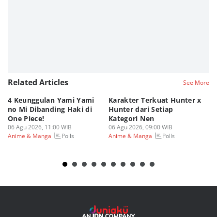
Viky Nursyafira
Related Articles
See More
4 Keunggulan Yami Yami
Karakter Terkuat Hunter x
5 
no Mi Dibanding Haki di
Hunter dari Setiap
As
One Piece!
Kategori Nen
Be
06 Agu 2026, 11:00 WIB
06 Agu 2026, 09:00 WIB
05
Polls
Polls
Anime & Manga
Anime & Manga
An