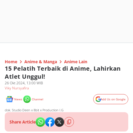
Home
Anime & Manga
Anime Lain
15 Pelatih Terbaik di Anime, Lahirkan
Atlet Unggul!
26 Okt 2024, 13:00 WIB
Viky Nursyafira
News
Channel
Add Us on Google
dok. Studio Deen x 8bit x Production I.G
Share Article