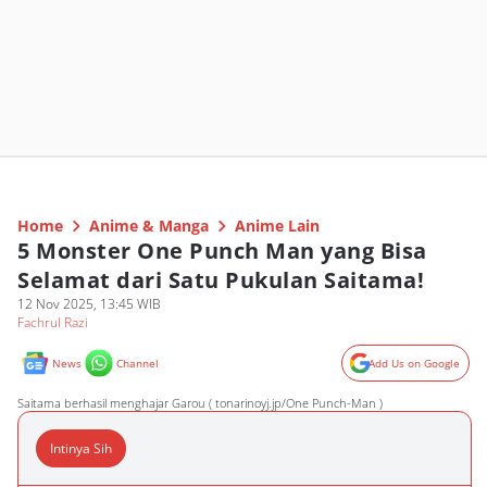
Home
Anime & Manga
Anime Lain
5 Monster One Punch Man yang Bisa
Selamat dari Satu Pukulan Saitama!
12 Nov 2025, 13:45 WIB
Fachrul Razi
News
Channel
Add Us on Google
Saitama berhasil menghajar Garou ( tonarinoyj.jp/One Punch-Man )
Intinya Sih