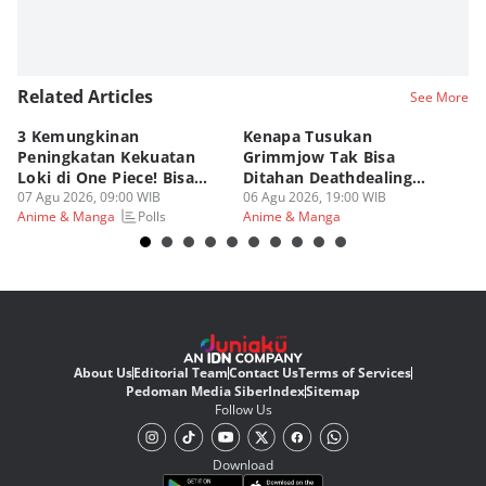
Related Articles
See More
3 Kemungkinan
Kenapa Tusukan
8 
Peningkatan Kekuatan
Grimmjow Tak Bisa
C
Loki di One Piece! Bisa
Ditahan Deathdealing
(d
Lebih OP?
07 Agu 2026, 09:00 WIB
Askin Bleach?
06 Agu 2026, 19:00 WIB
06
Polls
Anime & Manga
Anime & Manga
An
About Us
Editorial Team
Contact Us
Terms of Services
Pedoman Media Siber
Index
Sitemap
Follow Us
Download