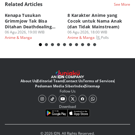
Related Articles
See More
Kenapa Tusukan
8 Karakter Anime yang
4
Grimmjow Tak Bisa
Cocok untuk Nama Anak
B
Ditahan Deathdealing
(dan Tidak Mainstream)
Te
Askin Bleach?
06 Agu 2026, 19:00 WIB
06 Agu 2026, 18:00 WIB
06
Polls
Anime & Manga
Anime & Manga
An
About Us
Editorial Team
Contact Us
Terms of Services
Pedoman Media Siber
Index
Sitemap
Follow Us
Download
© 2026 IDN. All Rights Reserved.