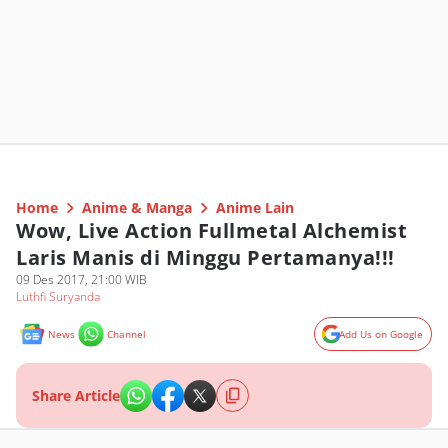
Home
Anime & Manga
Anime Lain
Wow, Live Action Fullmetal Alchemist
Laris Manis di Minggu Pertamanya!!!
09 Des 2017, 21:00 WIB
Luthfi Suryanda
News
Channel
Add Us on Google
Share Article