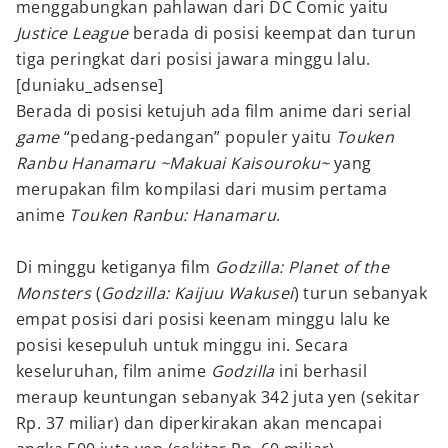
menggabungkan pahlawan dari DC Comic yaitu
Justice League
berada di posisi keempat dan turun
tiga peringkat dari posisi jawara minggu lalu.
[duniaku_adsense]
Berada di posisi ketujuh ada film anime dari serial
game
“pedang-pedangan” populer yaitu
Touken
Ranbu Hanamaru ~Makuai Kaisouroku~
yang
merupakan film kompilasi dari musim pertama
anime
Touken Ranbu: Hanamaru
.
Di minggu ketiganya film
Godzilla: Planet of the
Monsters
(
Godzilla: Kaijuu Wakusei
) turun sebanyak
empat posisi dari posisi keenam minggu lalu ke
posisi kesepuluh untuk minggu ini. Secara
keseluruhan, film anime
Godzilla
ini berhasil
meraup keuntungan sebanyak 342 juta yen (sekitar
Rp. 37 miliar) dan diperkirakan akan mencapai