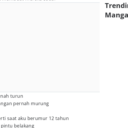
Trendi
Mang
rnah turun
jangan pernah murung
rti saat aku berumur 12 tahun
t pintu belakang