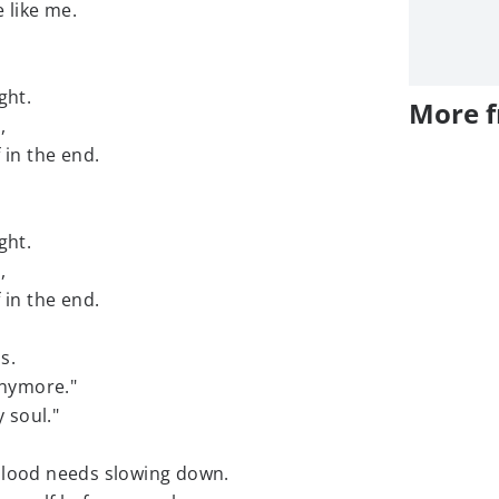
 like me.
ght.
More 
,
 in the end.
ght.
,
 in the end.
s.
anymore."
y soul."
blood needs slowing down.