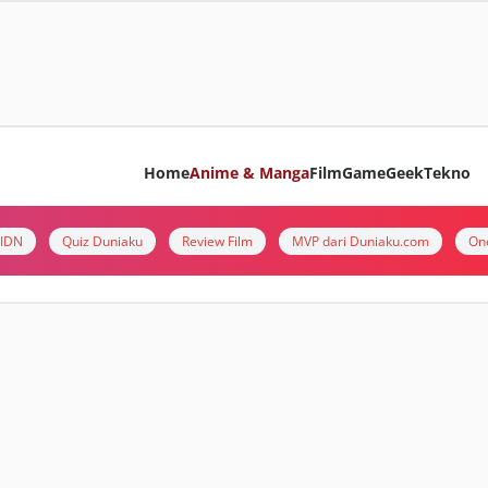
Home
Anime & Manga
Film
Game
Geek
Tekno
i IDN
Quiz Duniaku
Review Film
MVP dari Duniaku.com
On