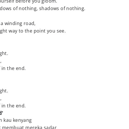
ourself before you gloom.
adows of nothing, shadows of nothing.
e a winding road,
ight way to the point you see.
ght.
,
 in the end.
ght.
,
 in the end.
d'
m kau kenyang
k membuat mereka sadar