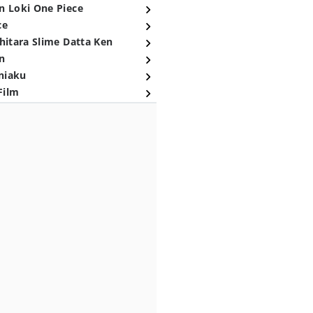
n Loki One Piece
ce
hitara Slime Datta Ken
n
niaku
Film