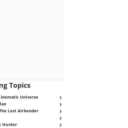
ng Topics
Cinematic Universe
Man
The Last Airbender
x Hunter