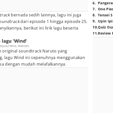
6
.
Pangera
7
.
One Pie
track
bernada sedih lainnya, lagu ini juga
8
.
Tensei S
oundtrack
dari episode 1 hingga episode 25.
9
.
Upin Ipi
10
.
Quiz Du
ikannya, berikut ini lirik lagu beserta
11
.
Review 
 lagu 'Wind'
erjudul Wind, Akeboshi.
original soundtrack Naruto yang
, lagu Wind ini sepenuhnya menggunakan
bisa dengan mudah melafalkannya.