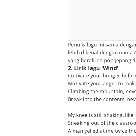
Penulis lagu ini sama denga
lebih dikenal dengan nama A
yang beraliran pop Jepang da
2. Lirik lagu 'Wind'
Cultivate your hunger before
Motivate your anger to make 
Climbing the mountain, nev
Break into the contents, nev
My knee is still shaking, like 
Sneaking out of the classro
A man yelled at me twice tho