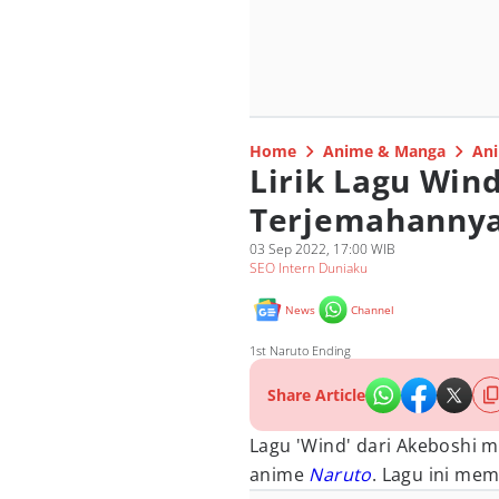
Home
Anime & Manga
Ani
Lirik Lagu Win
Terjemahannya
03 Sep 2022, 17:00 WIB
SEO Intern Duniaku
News
Channel
1st Naruto Ending
Share Article
Lagu 'Wind' dari Akeboshi 
anime
Naruto
. Lagu ini mem