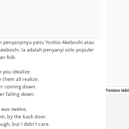
n penyanyinya yaitu Yoshio Akeboshi atau
keboshi. Ia adalah penyanyi solo populer
n folk.
 you idealize.
them all realize.
er coming down.
Tonton lebi
er falling down.
I was twelve,
om, by the back door.
ugh, but I didn't care.