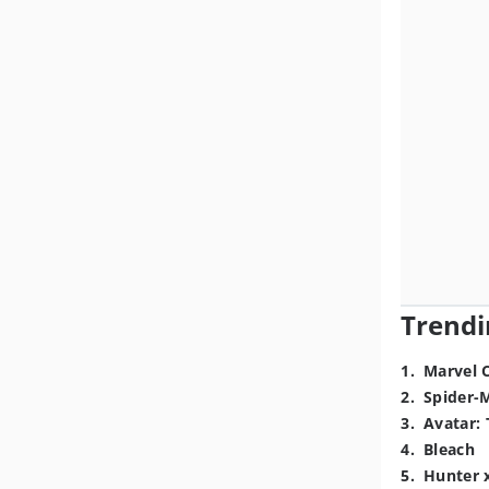
Trendi
1
.
Marvel 
2
.
Spider-
3
.
Avatar: 
4
.
Bleach
5
.
Hunter 