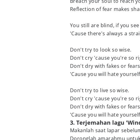
Breach your soul to reach y
Reflection of fear makes sh
You still are blind, if you se
'Cause there's always a stra
Don't try to look so wise.
Don't cry 'cause you're so ri
Don't dry with fakes or fears
'Cause you will hate yourself
Don't try to live so wise.
Don't cry 'cause you're so ri
Don't dry with fakes or fears
'Cause you will hate yourself
3. Terjemahan lagu 'Win
Makanlah saat lapar sebelu
Doronglah amarahmu untu