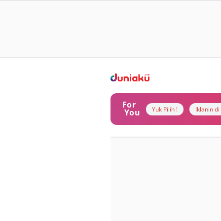
For
Yuk Pilih !
Iklanin d
You