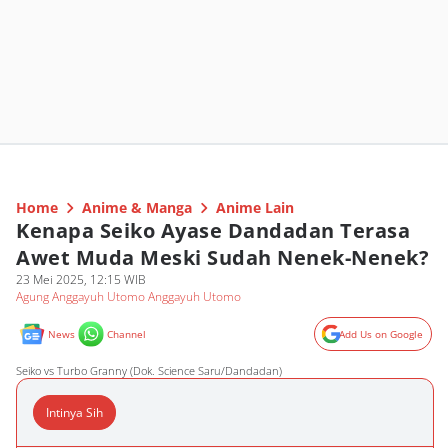
Home
Anime & Manga
Anime Lain
Kenapa Seiko Ayase Dandadan Terasa
Awet Muda Meski Sudah Nenek-Nenek?
23 Mei 2025, 12:15 WIB
Agung Anggayuh Utomo Anggayuh Utomo
News
Channel
Add Us on Google
Seiko vs Turbo Granny (Dok. Science Saru/Dandadan)
Intinya Sih