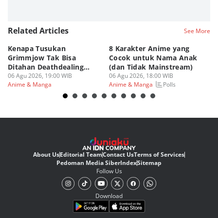
Related Articles
See More
Kenapa Tusukan
8 Karakter Anime yang
4
Grimmjow Tak Bisa
Cocok untuk Nama Anak
B
Ditahan Deathdealing
(dan Tidak Mainstream)
Te
Askin Bleach?
06 Agu 2026, 19:00 WIB
06 Agu 2026, 18:00 WIB
06
Polls
Anime & Manga
Anime & Manga
An
About Us
Editorial Team
Contact Us
Terms of Services
Pedoman Media Siber
Index
Sitemap
Follow Us
Download