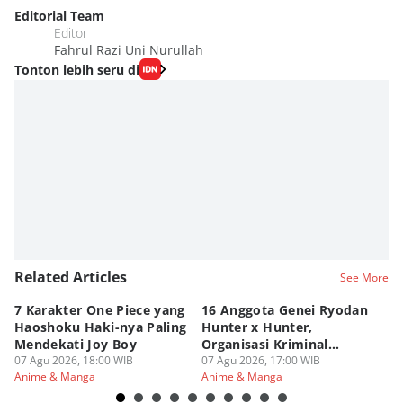
Editorial Team
Editor
Fahrul Razi Uni Nurullah
Tonton lebih seru di
Related Articles
See More
7 Karakter One Piece yang
16 Anggota Genei Ryodan
6
Haoshoku Haki-nya Paling
Hunter x Hunter,
Se
Mendekati Joy Boy
Organisasi Kriminal
Hu
07 Agu 2026, 18:00 WIB
Berbahaya
07 Agu 2026, 17:00 WIB
07
Anime & Manga
Anime & Manga
An