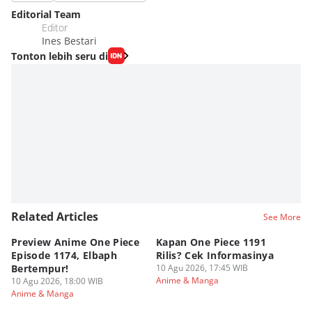
Editorial Team
Editor
Ines Bestari
Tonton lebih seru di
Related Articles
See More
Preview Anime One Piece
Kapan One Piece 1191
5
Episode 1174, Elbaph
Rilis? Cek Informasinya
Pi
Bertempur!
10 Agu 2026, 17:45 WIB
T
Anime & Manga
10 Agu 2026, 18:00 WIB
10
Anime & Manga
An