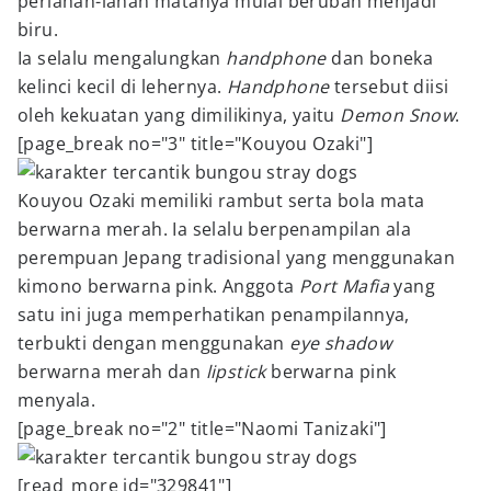
perlahan-lahan matanya mulai berubah menjadi
biru.
Ia selalu mengalungkan
handphone
dan boneka
kelinci kecil di lehernya.
Handphone
tersebut diisi
oleh kekuatan yang dimilikinya, yaitu
Demon Snow
.
[page_break no="3" title="Kouyou Ozaki"]
Kouyou Ozaki memiliki rambut serta bola mata
berwarna merah. Ia selalu berpenampilan ala
perempuan Jepang tradisional yang menggunakan
kimono berwarna pink. Anggota
Port Mafia
yang
satu ini juga memperhatikan penampilannya,
terbukti dengan menggunakan
eye shadow
berwarna merah dan
lipstick
berwarna pink
menyala.
[page_break no="2" title="Naomi Tanizaki"]
[read_more id="329841"]