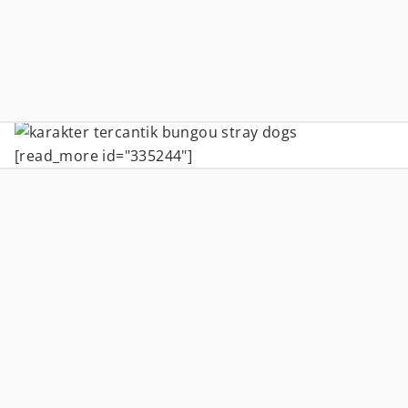
[read_more id="335244"]