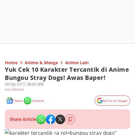
Home
Anime & Manga
Anime Lain
Yuk Cek 10 Karakter Tercantik di Anime
Bungou Stray Dogs! Awas Baper!
08 Okt 2017, 08:00 WIB
Ines Bestari
News
Channel
Add Us on Google
Share Article
bungou stray dogs"