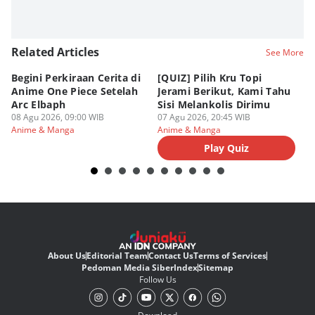
Related Articles
See More
Begini Perkiraan Cerita di
[QUIZ] Pilih Kru Topi
[Q
Anime One Piece Setelah
Jerami Berikut, Kami Tahu
Pi
Arc Elbaph
Sisi Melankolis Dirimu
P
08 Agu 2026, 09:00 WIB
07 Agu 2026, 20:45 WIB
07
Anime & Manga
Anime & Manga
An
Play Quiz
About Us
Editorial Team
Contact Us
Terms of Services
Pedoman Media Siber
Index
Sitemap
Follow Us