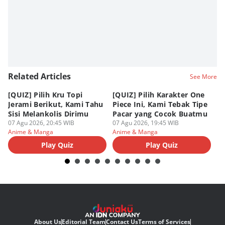
Editor
Eddy Rusmanto
Related Articles
See More
[QUIZ] Pilih Kru Topi
[QUIZ] Pilih Karakter One
7 
Jerami Berikut, Kami Tahu
Piece Ini, Kami Tebak Tipe
Ha
Sisi Melankolis Dirimu
Pacar yang Cocok Buatmu
Me
07 Agu 2026, 20:45 WIB
07 Agu 2026, 19:45 WIB
07
Anime & Manga
Anime & Manga
An
Play Quiz
Play Quiz
About Us
Editorial Team
Contact Us
Terms of Services