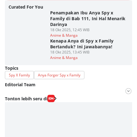
Curated For You
Penampakan Ibu Anya Spy x
Family di Bab 111, Ini Hal Menarik
Darinya
18 Okt 2025, 12:45 WIB
Anime & Manga
Kenapa Anya di Spy x Family
Bertanduk? Ini Jawabannya!
18 Okt 2025, 13:45 WIB
Anime & Manga
Topics
Spy X Family
Anya Forger Spy x Family
Editorial Team
Editor
Tonton lebih seru di
Fahrul Razi Uni Nurullah
Editor
Eddy Rusmanto