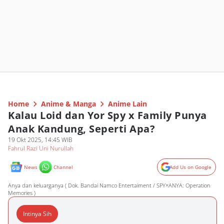
Home
Anime & Manga
Anime Lain
Kalau Loid dan Yor Spy x Family Punya
Anak Kandung, Seperti Apa?
19 Okt 2025, 14:45 WIB
Fahrul Razi Uni Nurullah
News
Channel
Add Us on Google
Anya dan keluarganya ( Dok. Bandai Namco Entertaiment / SPY×ANYA: Operation
Memories )
Intinya Sih