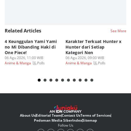
Related Articles
See More
4 Keunggulan Yami Yami
Karakter Terkuat Hunter x
5 
no Mi Dibanding Haki di
Hunter dari Setiap
As
One Piece!
Kategori Nen
Be
06 Agu 2026, 11:00 WIB
06 Agu 2026, 09:00 WIB
05
Polls
Polls
Anime & Manga
Anime & Manga
An
About Us
Editorial Team
Contact Us
Terms of Services
Pedoman Media Siber
Index
Sitemap
Follow Us