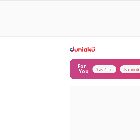
For
Yuk Pilih !
Iklanin d
You