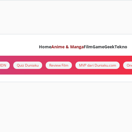
Home
Anime & Manga
Film
Game
Geek
Tekno
i IDN
Quiz Duniaku
Review Film
MVP dari Duniaku.com
On