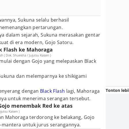
wannya, Sukuna selalu berhasil
memenangkan pertarungan.
ya dalam sejarah, Sukuna merasakan gentar
kuat di era modern, Gojo Satoru.
k Flash ke Mahoraga
( Dok. Shueisha / Jujutsu Kaisen )
mulai dengan Gojo yang melepaskan Black
Sukuna dan melemparnya ke shikigami
Tonton lebi
enyerang dengan
Black Flash
lagi, Mahoraga
nnya untuk menerima serangan tersebut.
 Gojo menembak Red ke atas
jutsu Kaisen )
n Mahoraga terdorong ke belakang, Gojo
-mantera untuk jurus serangannya.