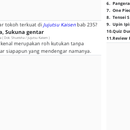
6
.
Pangera
7
.
One Pie
8
.
Tensei S
ar tokoh terkuat di
Jujutsu Kaisen
bab 235?
9
.
Upin Ipi
a, Sukuna gentar
10
.
Quiz Du
 Dok. Shueisha / Jujutsu Kaisen )
11
.
Review 
erkenal merupakan roh kutukan tanpa
tar siapapun yang mendengar namanya.