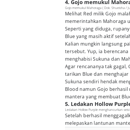
4. Gojo memukul Mahor
Gojo memukul Mahoraga ( Dok. Shueisha / Ju
Melihat Red milik Gojo mal
memerintahkan Mahoraga unt
Seperti yang diduga, rupan
Blue yang masih aktif setel
Kalian mungkin langsung pa
tersebut. Yup, ia berencan
menghabisi Sukuna dan Ma
Agar rencananya tak gagal
tarikan Blue dan menghaja
Sukuna sendiri hendak men
Blood namun Gojo berhasil
mantera yang membuat Blue
5. Ledakan Hollow Purpl
Ledakan Hollow Purple menghancurkan seisi ko
Setelah berhasil menggaga
melepaskan lantunan manter