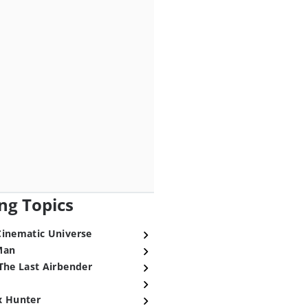
ng Topics
Cinematic Universe
Man
The Last Airbender
x Hunter