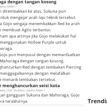
aga dengan tangan kosong
jutsu Kaisen )
ah ditembakkan ke atas, Sukuna pun
uk mengejar arah laju teknik tersebut.
ya Gojo sengaja menembakkan Red ke arah
ah membuat Agito terbantai.
ham apa artinya jika Gojo melakukan hal
a menggunakan Hollow Purple untuk
horaga.
, Gojo pun menyusul dengan memanfaatkan
r Mahoraga dengan tangan kosong.
ghancurkan Red dengan tembakan Piercing
 menggagalkannya dengan melafalkan
 menarik tembakan tersebut.
e menghancurkan seisi kota
ta ( Dok. Shueisha / Jujutsu Kaisen )
lkan gangguan Sukuna dan Mahoraga, Gojo
Trendi
a terakhirnya.