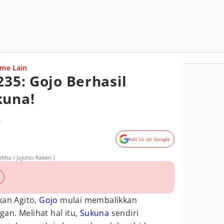
me Lain
235: Gojo Berhasil
kuna!
o
Add Us on Google
sha / Jujutsu Kaisen )
kan Agito,
Gojo
mulai membalikkan
an. Melihat hal itu,
Sukuna
sendiri