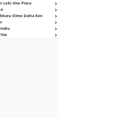
n Loki One Piece
ce
hitara Slime Datta Ken
n
niaku
Film