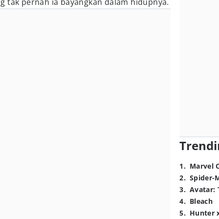
g tak pernah ia bayangkan dalam hidupnya.
Trendi
1
.
Marvel 
2
.
Spider-
3
.
Avatar: 
4
.
Bleach
5
.
Hunter 