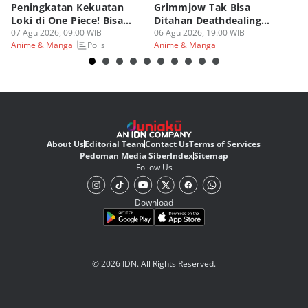
Peningkatan Kekuatan
Grimmjow Tak Bisa
C
Loki di One Piece! Bisa
Ditahan Deathdealing
(d
Lebih OP?
07 Agu 2026, 09:00 WIB
Askin Bleach?
06 Agu 2026, 19:00 WIB
06
Polls
Anime & Manga
Anime & Manga
An
About Us
Editorial Team
Contact Us
Terms of Services
Pedoman Media Siber
Index
Sitemap
Follow Us
Download
© 2026 IDN. All Rights Reserved.