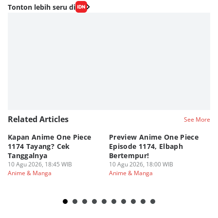
Editor
Tonton lebih seru di
Fahrul Razi Uni Nurullah
Editor
Fahreza Murnanda
Editor
SEO Intern Duniaku
Related Articles
See More
Kapan Anime One Piece
Preview Anime One Piece
Ka
1174 Tayang? Cek
Episode 1174, Elbaph
Ri
Tanggalnya
Bertempur!
10
An
10 Agu 2026, 18:45 WIB
10 Agu 2026, 18:00 WIB
Anime & Manga
Anime & Manga