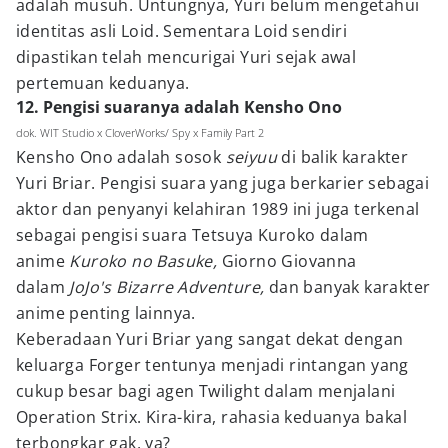
adalah musuh. Untungnya, Yuri belum mengetahui
identitas asli Loid. Sementara Loid sendiri
dipastikan telah mencurigai Yuri sejak awal
pertemuan keduanya.
12. Pengisi suaranya adalah Kensho Ono
dok. WIT Studio x CloverWorks/ Spy x Family Part 2
Kensho Ono adalah sosok
seiyuu
di balik karakter
Yuri Briar. Pengisi suara yang juga berkarier sebagai
aktor dan penyanyi kelahiran 1989 ini juga terkenal
sebagai pengisi suara Tetsuya Kuroko dalam
anime
Kuroko no Basuke,
Giorno Giovanna
dalam
JoJo's Bizarre Adventure,
dan banyak karakter
anime penting lainnya.
Keberadaan Yuri Briar yang sangat dekat dengan
keluarga Forger tentunya menjadi rintangan yang
cukup besar bagi agen Twilight dalam menjalani
Operation Strix. Kira-kira, rahasia keduanya bakal
terbongkar gak, ya?