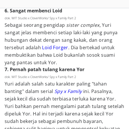
6. Sangat membenci Loid
dok. WIT Studio x CloverWorks/ Spy x Family Part 2
Sebagai seorang pengidap
sister complex,
Yuri
sangat jelas membenci setiap laki-laki yang punya
hubungan dekat dengan sang kakak, dan orang
tersebut adalah
Loid Forger
. Dia bertekad untuk
membuktikan bahwa Loid bukanlah sosok suami
yang pantas untuk Yor.
7. Pernah patah tulang karena Yor
dok. WIT Studio x CloverWorks/ Spy x Family Part 2
Yuri adalah salah satu karakter paling "tahan
banting" dalam serial
Spy x Family
ini. Pasalnya,
sejak kecil dia sudah terbiasa terluka karena Yor.
Yuri bahkan pernah mengalami patah tulang setelah
dipeluk Yor. Hal ini terjadi karena sejak kecil Yor
sudah bekerja sebagai pembunuh bayaran,
sehingga sulit baginya untuk mengontrol kekuatan.