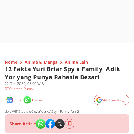
Home
Anime & Manga
Anime Lain
12 Fakta Yuri Briar Spy x Family, Adik
Yor yang Punya Rahasia Besar!
22 Des 2022, 08:00 WIB
SEO Intern Duniaku
News
Channel
Add Us on Google
dok. WIT Studio x CloverWorks/ Spy x Family Part 2
Share Article