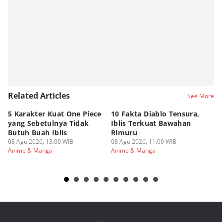
Editor
Agung Anggayuh Utomo Anggayuh Utomo
Related Articles
See More
5 Karakter Kuat One Piece
10 Fakta Diablo Tensura,
Be
yang Sebetulnya Tidak
Iblis Terkuat Bawahan
An
Butuh Buah Iblis
Rimuru
Ar
08 Agu 2026, 13:00 WIB
08 Agu 2026, 11:00 WIB
08
Anime & Manga
Anime & Manga
An