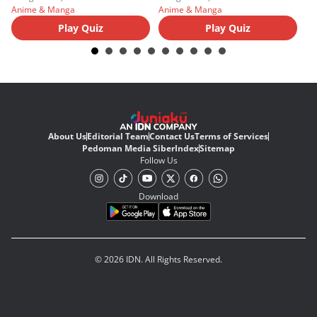
Anime & Manga
Anime & Manga
An
Play Quiz
Play Quiz
About Us
Editorial Team
Contact Us
Terms of Services
Pedoman Media Siber
Index
Sitemap
Follow Us
Download
© 2026 IDN. All Rights Reserved.