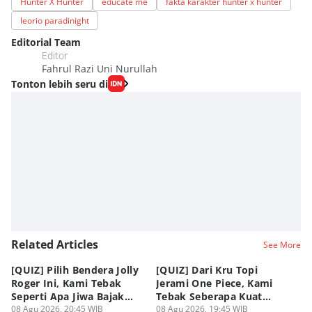
Hunter X Hunter
educate me
fakta karakter hunter x hunter
leorio paradinight
Editorial Team
Editor
Fahrul Razi Uni Nurullah
Tonton lebih seru di
Related Articles
See More
[QUIZ] Pilih Bendera Jolly
[QUIZ] Dari Kru Topi
P
Roger Ini, Kami Tebak
Jerami One Piece, Kami
di
Seperti Apa Jiwa Bajak
Tebak Seberapa Kuat
K
Laut Dalam Dirimu
08 Agu 2026, 20:45 WIB
Mentalmu
08 Agu 2026, 19:45 WIB
08