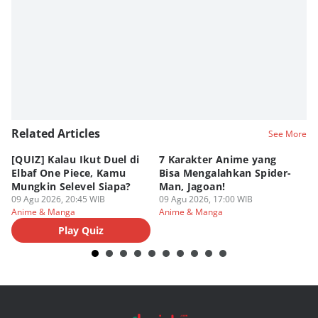
Related Articles
See More
[QUIZ] Kalau Ikut Duel di
7 Karakter Anime yang
Pe
Elbaf One Piece, Kamu
Bisa Mengalahkan Spider-
d
Mungkin Selevel Siapa?
Man, Jagoan!
A
09 Agu 2026, 20:45 WIB
09 Agu 2026, 17:00 WIB
09
Anime & Manga
Anime & Manga
An
Play Quiz