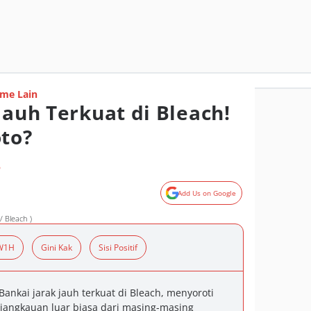
me Lain
Jauh Terkuat di Bleach!
to?
o
Add Us on Google
/ Bleach )
W1H
Gini Kak
Sisi Positif
ankai jarak jauh terkuat di Bleach, menyoroti
jangkauan luar biasa dari masing-masing