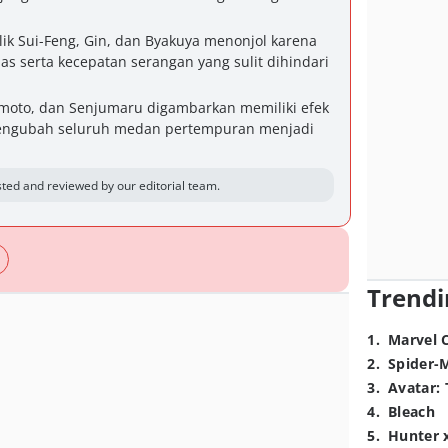
lik Sui-Feng, Gin, dan Byakuya menonjol karena
as serta kecepatan serangan yang sulit dihindari
amoto, dan Senjumaru digambarkan memiliki efek
engubah seluruh medan pertempuran menjadi
ted and reviewed by our editorial team.
Trendi
1
.
Marvel 
2
.
Spider-
3
.
Avatar: 
4
.
Bleach
5
.
Hunter 