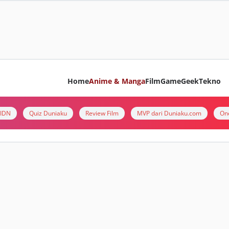
Home
Anime & Manga
Film
Game
Geek
Tekno
i IDN
Quiz Duniaku
Review Film
MVP dari Duniaku.com
On