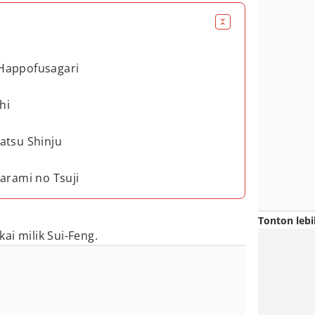
Happofusagari
hi
atsu Shinju
arami no Tsuji
Tonton lebi
ai milik Sui-Feng.