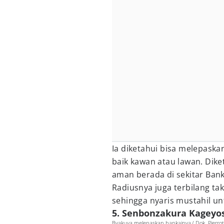
Ia diketahui bisa melepas
baik kawan atau lawan. Dik
aman berada di sekitar Bank
Radiusnya juga terbilang ta
sehingga nyaris mustahil un
5. Senbonzakura Kageyo
Byakuya melepaskan bankainya ( Dok. Pierrot 