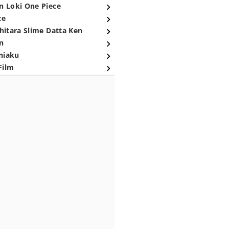
n Loki One Piece
ce
hitara Slime Datta Ken
n
niaku
Film