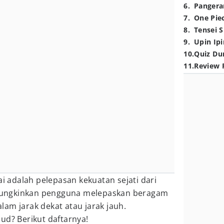
6
.
Pangera
7
.
One Pie
8
.
Tensei S
9
.
Upin Ipi
10
.
Quiz Du
11
.
Review 
ai adalah pelepasan kekuatan sejati dari
ngkinkan pengguna melepaskan beragam
am jarak dekat atau jarak jauh.
ud? Berikut daftarnya!