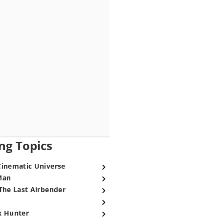
ng Topics
Cinematic Universe
Man
The Last Airbender
x Hunter