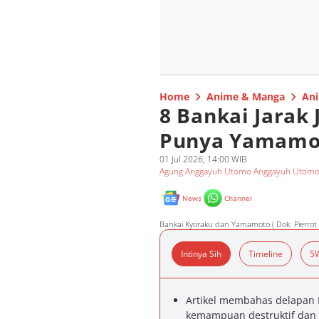
Home
Anime & Manga
Ani
8 Bankai Jarak 
Punya Yamamo
01 Jul 2026, 14:00 WIB
Agung Anggayuh Utomo Anggayuh Utom
News
Channel
Bankai Kyoraku dan Yamamoto ( Dok. Pierrot 
Intinya Sih
Timeline
5
Artikel membahas delapan B
kemampuan destruktif dan 