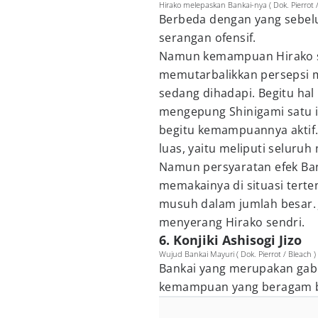
Hirako melepaskan Bankai-nya ( Dok. Pierrot
Berbeda dengan yang sebelum
serangan ofensif.
Namun kemampuan Hirako sat
memutarbalikkan persepsi 
sedang dihadapi. Begitu hal
mengepung Shinigami satu i
begitu kemampuannya aktif. J
luas, yaitu meliputi seluru
Namun persyaratan efek Ban
memakainya di situasi terte
musuh dalam jumlah besar. Ji
menyerang Hirako sendri.
6. Konjiki Ashisogi Jizo
Wujud Bankai Mayuri ( Dok. Pierrot / Bleach )
Bankai yang merupakan gabu
kemampuan yang beragam ber