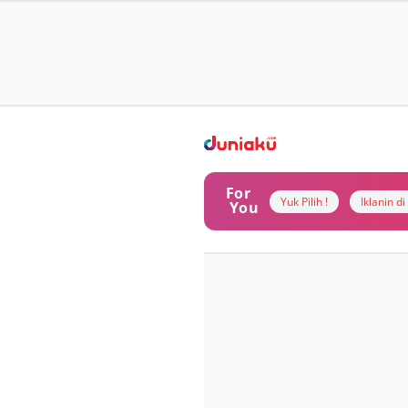
For
Yuk Pilih !
Iklanin d
You