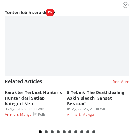
Editor
Tonton lebih seru di
Fahrul Razi Uni Nurullah
Editor
Viky Nursyafira
Related Articles
See More
Karakter Terkuat Hunter x
5 Teknik The Deathdealing
6 
Hunter dari Setiap
Askin Bleach, Sangat
Di
Kategori Nen
Beracun!
Ic
06 Agu 2026, 09:00 WIB
05 Agu 2026, 21:00 WIB
05
Polls
Anime & Manga
Anime & Manga
An