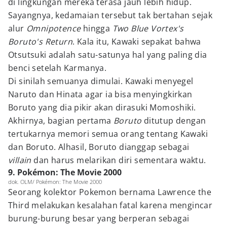
di lingkungan mereka terasa jauh lebih hidup.
Sayangnya, kedamaian tersebut tak bertahan sejak
alur
Omnipotence
hingga
Two Blue Vortex's
Boruto's Return
. Kala itu, Kawaki sepakat bahwa
Otsutsuki adalah satu-satunya hal yang paling dia
benci setelah Karmanya.
Di sinilah semuanya dimulai. Kawaki menyegel
Naruto dan Hinata agar ia bisa menyingkirkan
Boruto yang dia pikir akan dirasuki Momoshiki.
Akhirnya, bagian pertama
Boruto
ditutup dengan
tertukarnya memori semua orang tentang Kawaki
dan Boruto. Alhasil, Boruto dianggap sebagai
villain
dan harus melarikan diri sementara waktu.
9. Pokémon: The Movie 2000
dok. OLM/ Pokémon: The Movie 2000
Seorang kolektor Pokemon bernama Lawrence the
Third melakukan kesalahan fatal karena mengincar
burung-burung besar yang berperan sebagai