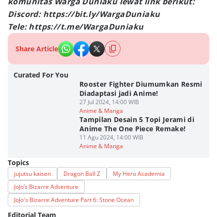
komunitas Warga Duniaku lewat link berikut:
Discord: https://bit.ly/WargaDuniaku
Tele: https://t.me/WargaDuniaku
Share Article
Curated For You
Rooster Fighter Diumumkan Resmi
Diadaptasi jadi Anime!
27 Jul 2024, 14:00 WIB
Anime & Manga
Tampilan Desain 5 Topi Jerami di
Anime The One Piece Remake!
11 Agu 2024, 14:00 WIB
Anime & Manga
Topics
jujutsu kaisen
Dragon Ball Z
My Hero Academia
JoJo’s Bizarre Adventure
JoJo's Bizarre Adventure Part 6: Stone Ocean
Editorial Team