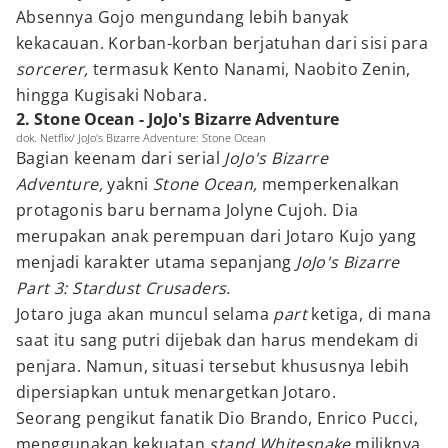
Absennya Gojo mengundang lebih banyak
kekacauan. Korban-korban berjatuhan dari sisi para
sorcerer,
termasuk Kento Nanami, Naobito Zenin,
hingga Kugisaki Nobara.
2. Stone Ocean - JoJo's Bizarre Adventure
dok. Netflix/ JoJo's Bizarre Adventure: Stone Ocean
Bagian keenam dari serial
JoJo's Bizarre
Adventure,
yakni
Stone Ocean,
memperkenalkan
protagonis baru bernama Jolyne Cujoh. Dia
merupakan anak perempuan dari Jotaro Kujo yang
menjadi karakter utama sepanjang
JoJo's Bizarre
Part 3: Stardust Crusaders.
Jotaro juga akan muncul selama
part
ketiga, di mana
saat itu sang putri dijebak dan harus mendekam di
penjara. Namun, situasi tersebut khususnya lebih
dipersiapkan untuk menargetkan Jotaro.
Seorang pengikut fanatik Dio Brando, Enrico Pucci,
menggunakan kekuatan
stand
Whitesnake
miliknya