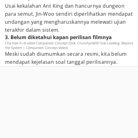
Usai kekalahan Ant King dan hancurnya dungeon
para semut, Jin-Woo sendiri diperlihatkan mendapat
undangan yang mengharuskannya melewati ujian
terakhir dalam sistem.
3. Belum diketahui kapan perilisan filmnya
Cha Hae-In di video Companion Concept (Dok. Crunchyroll/ID Solo Leveling: Beyond
the System | Companion Concept Video)
Meski sudah diumumkan secara resmi, kita belum
mendapat kejelasan soal tanggal perilisannya.