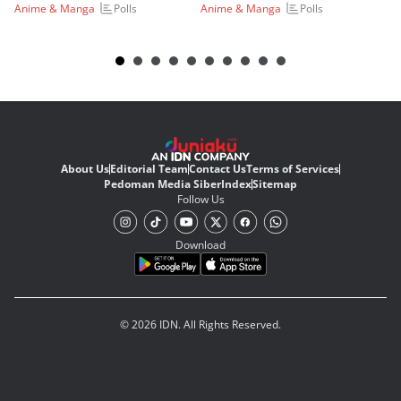
Polls
Polls
Anime & Manga
Anime & Manga
An
About Us
Editorial Team
Contact Us
Terms of Services
Pedoman Media Siber
Index
Sitemap
Follow Us
Download
© 2026 IDN. All Rights Reserved.