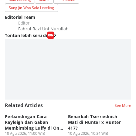
Sung Jin-Woo Solo Leveling
Editorial Team
Editor
Fahrul Razi Uni Nurullah
Tonton lebih seru di
Related Articles
See More
Perbandingan Cara
Benarkah Tserriednich
Sc
Rayleigh dan Gaban
Mati di Hunter x Hunter
Se
Membimbing Luffy di One
417?
N
Piece!
10 Agu 2026, 11:00 WIB
10 Agu 2026, 10:34 WIB
10