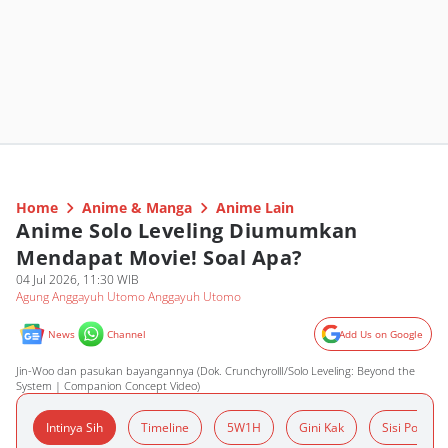
Home
Anime & Manga
Anime Lain
Anime Solo Leveling Diumumkan
Mendapat Movie! Soal Apa?
04 Jul 2026, 11:30 WIB
Agung Anggayuh Utomo Anggayuh Utomo
News
Channel
Add Us on Google
Jin-Woo dan pasukan bayangannya (Dok. CrunchyrollI/Solo Leveling: Beyond the
System | Companion Concept Video)
Intinya Sih
Timeline
5W1H
Gini Kak
Sisi Positif