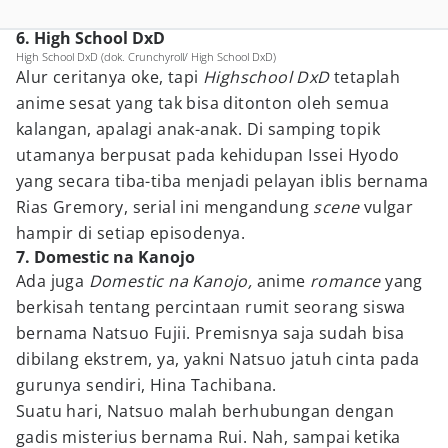
6. High School DxD
High School DxD (dok. Crunchyroll/ High School DxD)
Alur ceritanya oke, tapi
Highschool DxD
tetaplah
anime sesat yang tak bisa ditonton oleh semua
kalangan, apalagi anak-anak. Di samping topik
utamanya berpusat pada kehidupan Issei Hyodo
yang secara tiba-tiba menjadi pelayan iblis bernama
Rias Gremory, serial ini mengandung
scene
vulgar
hampir di setiap episodenya.
7. Domestic na Kanojo
Ada juga
Domestic na Kanojo,
anime
romance
yang
berkisah tentang percintaan rumit seorang siswa
bernama Natsuo Fujii. Premisnya saja sudah bisa
dibilang ekstrem, ya, yakni Natsuo jatuh cinta pada
gurunya sendiri, Hina Tachibana.
Suatu hari, Natsuo malah berhubungan dengan
gadis misterius bernama Rui. Nah, sampai ketika