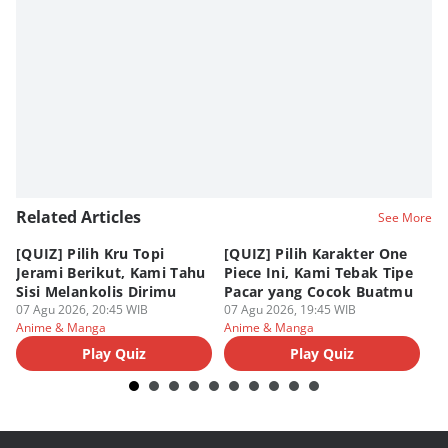
Related Articles
See More
[QUIZ] Pilih Kru Topi
[QUIZ] Pilih Karakter One
7 
Jerami Berikut, Kami Tahu
Piece Ini, Kami Tebak Tipe
Ha
Sisi Melankolis Dirimu
Pacar yang Cocok Buatmu
Me
07 Agu 2026, 20:45 WIB
07 Agu 2026, 19:45 WIB
07
Anime & Manga
Anime & Manga
An
Play Quiz
Play Quiz