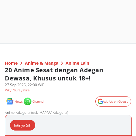
Home
Anime & Manga
Anime Lain
20 Anime Sesat dengan Adegan
Dewasa, Khusus untuk 18+!
27 Sep 2025, 22:00 WIB
Viky Nursyafira
News
Channel
Add Us on Google
Anime Kakegurui (dok. MAPPA/ Kakegurui)
Intinya Sih