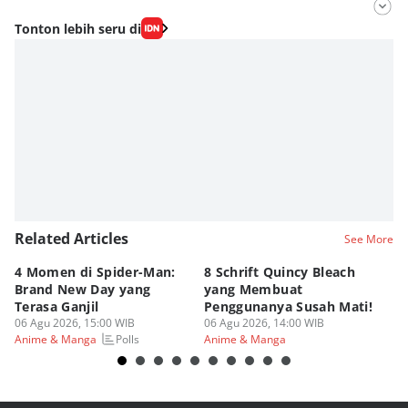
Editor
Tonton lebih seru di
Fahrul Razi Uni Nurullah
Editor
Agung Anggayuh Utomo Anggayuh Utomo
Related Articles
See More
4 Momen di Spider-Man:
8 Schrift Quincy Bleach
4
Brand New Day yang
yang Membuat
no
Terasa Ganjil
Penggunanya Susah Mati!
On
06 Agu 2026, 15:00 WIB
06 Agu 2026, 14:00 WIB
06
Polls
Anime & Manga
Anime & Manga
An