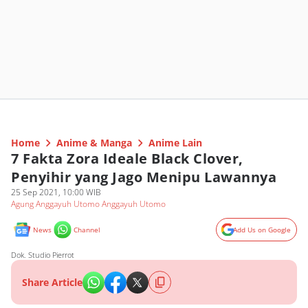
Home
Anime & Manga
Anime Lain
7 Fakta Zora Ideale Black Clover,
Penyihir yang Jago Menipu Lawannya
25 Sep 2021, 10:00 WIB
Agung Anggayuh Utomo Anggayuh Utomo
News
Channel
Add Us on Google
Dok. Studio Pierrot
Share Article