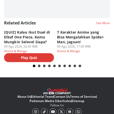
Related Articles
See More
[QUIZ] Kalau Ikut Duel di
7 Karakter Anime yang
Pe
Elbaf One Piece, Kamu
Bisa Mengalahkan Spider-
d
Mungkin Selevel Siapa?
Man, Jagoan!
A
09 Agu 2026, 20:45 WIB
09 Agu 2026, 17:00 WIB
09
Anime & Manga
Anime & Manga
An
Play Quiz
About Us
Editorial Team
Contact Us
Terms of Services
Pedoman Media Siber
Index
Sitemap
Follow Us