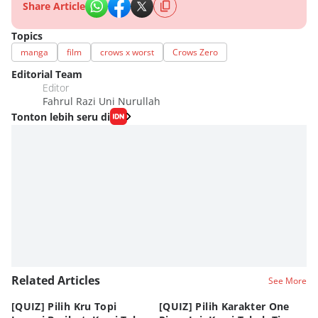
Share Article
Topics
manga
film
crows x worst
Crows Zero
Editorial Team
Editor
Fahrul Razi Uni Nurullah
Tonton lebih seru di
Related Articles
See More
[QUIZ] Pilih Kru Topi
[QUIZ] Pilih Karakter One
7 