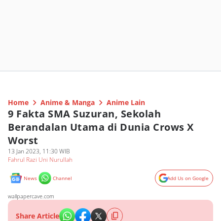
Home
Anime & Manga
Anime Lain
9 Fakta SMA Suzuran, Sekolah
Berandalan Utama di Dunia Crows X
Worst
13 Jan 2023, 11:30 WIB
Fahrul Razi Uni Nurullah
News
Channel
Add Us on Google
wallpapercave.com
Share Article