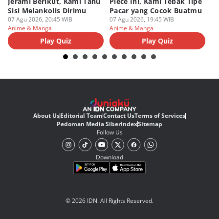
Jerami Berikut, Kami Tahu
Piece Ini, Kami Tebak Tipe
Ha
Sisi Melankolis Dirimu
Pacar yang Cocok Buatmu
Me
07 Agu 2026, 20:45 WIB
07 Agu 2026, 19:45 WIB
07
Anime & Manga
Anime & Manga
An
Play Quiz
Play Quiz
About Us
Editorial Team
Contact Us
Terms of Services
Pedoman Media Siber
Index
Sitemap
Follow Us
Download
© 2026 IDN. All Rights Reserved.