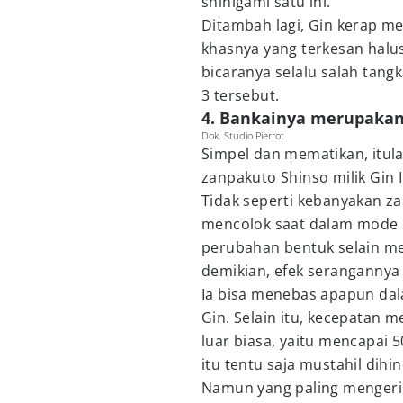
shinigami satu ini.
Ditambah lagi, Gin kerap me
khasnya yang terkesan halus
bicaranya selalu salah tang
3 tersebut.
4. Bankainya merupakan
Dok. Studio Pierrot
Simpel dan mematikan, itul
zanpakuto Shinso milik Gin 
Tidak seperti kebanyakan za
mencolok saat dalam mode S
perubahan bentuk selain 
demikian, efek serangannya
Ia bisa menebas apapun dala
Gin. Selain itu, kecepatan
luar biasa, yaitu mencapai 5
itu tentu saja mustahil dihi
Namun yang paling menger