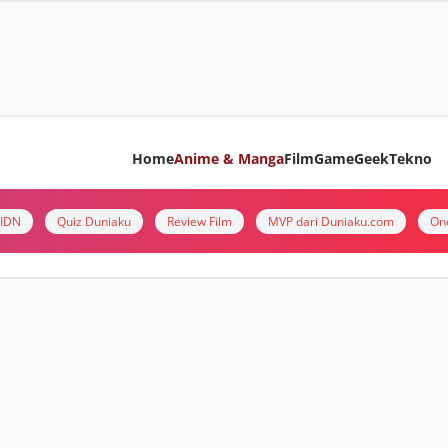
Home
Anime & Manga
Film
Game
Geek
Tekno
i IDN
Quiz Duniaku
Review Film
MVP dari Duniaku.com
On