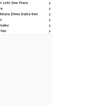
n Loki One Piece
ce
hitara Slime Datta Ken
n
niaku
Film