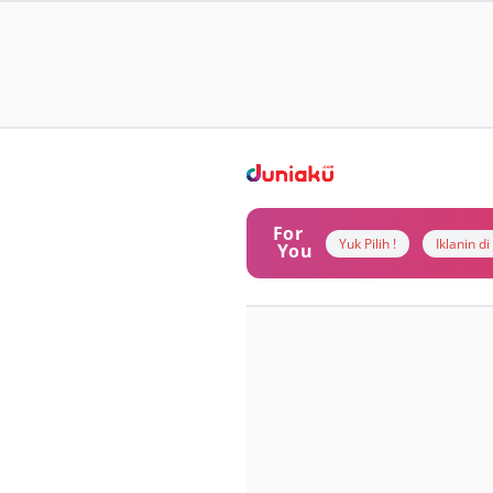
For
Yuk Pilih !
Iklanin d
You