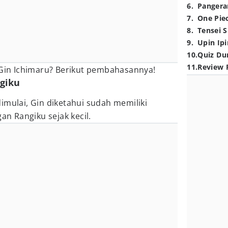
6
.
Pangera
7
.
One Pie
8
.
Tensei S
9
.
Upin Ipi
10
.
Quiz Du
11
.
Review 
 Gin Ichimaru? Berikut pembahasannya!
ngiku
imulai, Gin diketahui sudah memiliki
 Rangiku sejak kecil.