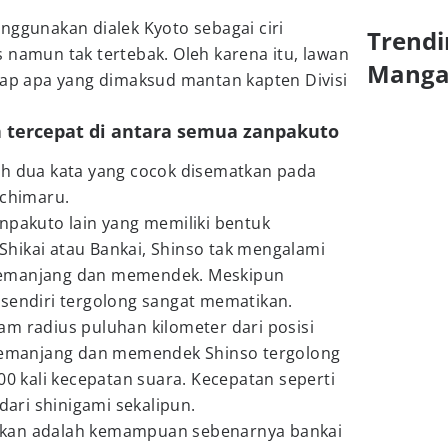
nggunakan dialek Kyoto sebagai ciri
Trendi
 namun tak tertebak. Oleh karena itu, lawan
Mang
kap apa yang dimaksud mantan kapten Divisi
 tercepat di antara semua zanpakuto
ah dua kata yang cocok disematkan pada
Ichimaru.
npakuto lain yang memiliki bentuk
hikai atau Bankai, Shinso tak mengalami
memanjang dan memendek. Meskipun
 sendiri tergolong sangat mematikan.
m radius puluhan kilometer dari posisi
 memanjang dan memendek Shinso tergolong
00 kali kecepatan suara. Kecepatan seperti
ndari shinigami sekalipun.
ikan adalah kemampuan sebenarnya bankai