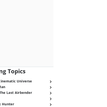
ng Topics
Cinematic Universe
Man
The Last Airbender
x Hunter