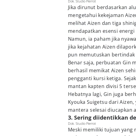
Dok. Studio Pierrot
Jika dirunut berdasarkan al
mengetahui kekejaman Aizen 
melihat Aizen dan tiga shin
mendapatkan esensi energi 
Namun, ia paham jika nyawa
jika kejahatan Aizen dilapor
pun memutuskan bertindak 
Benar saja, perbuatan Gin m
berhasil memikat Aizen sehi
pengganti kursi ketiga. Seja
mantan kapten divisi 5 terse
Hebatnya lagi, Gin juga be
Kyouka Suigetsu dari Aizen
mantera selesai diucapkan ag
3. Sering diidentikkan d
Dok. Studio Pierrot
Meski memiliki tujuan yang 