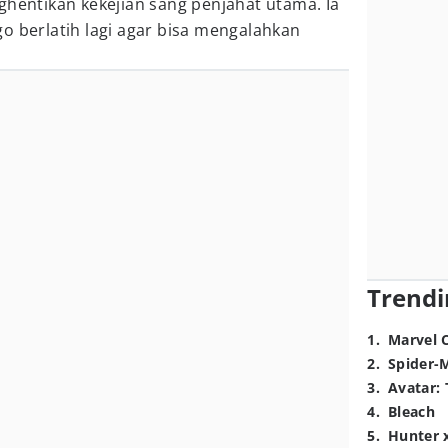
ghentikan kekejian sang penjahat utama. Ia
o berlatih lagi agar bisa mengalahkan
Trendi
1
.
Marvel 
2
.
Spider-
3
.
Avatar: 
4
.
Bleach
5
.
Hunter 