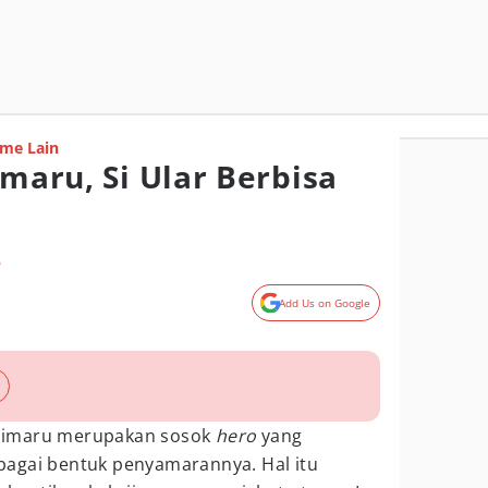
me Lain
imaru, Si Ular Berbisa
o
Add Us on Google
Ichimaru merupakan sosok
hero
yang
agai bentuk penyamarannya. Hal itu