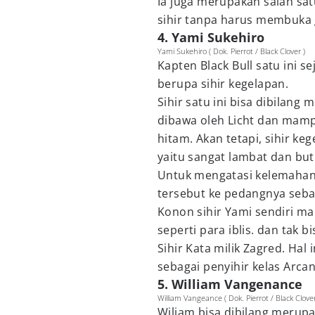
Ia juga merupakan salah sa
sihir tanpa harus membuka 
4. Yami Sukehiro
Yami Sukehiro ( Dok. Pierrot / Black Clover )
Kapten Black Bull satu ini 
berupa sihir kegelapan.
Sihir satu ini bisa dibilan
dibawa oleh Licht dan mampu
hitam. Akan tetapi, sihir k
yaitu sangat lambat dan bu
Untuk mengatasi kelemahan
tersebut ke pedangnya seba
Konon sihir Yami sendiri m
seperti para iblis. dan tak b
Sihir Kata milik Zagred. Ha
sebagai penyihir kelas Arcan
5. William Vangenance
William Vangeance ( Dok. Pierrot / Black Clover
Wiliam bisa dibilang merup