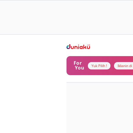
For
Yuk Pilih !
Iklanin d
You