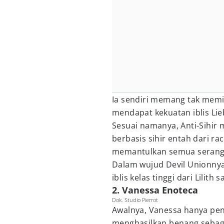
Ia sendiri memang tak memili
mendapat kekuatan iblis Lieb
Sesuai namanya, Anti-Sihi
berbasis sihir entah dari racu
memantulkan semua seranga
Dalam wujud Devil Unionnya
iblis kelas tinggi dari Lilith 
2. Vanessa Enoteca
Dok. Studio Pierrot
Awalnya, Vanessa hanya pe
menghasilkan benang sebaga