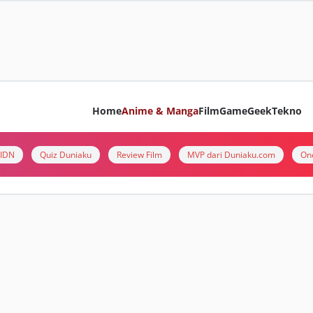
Home
Anime & Manga
Film
Game
Geek
Tekno
i IDN
Quiz Duniaku
Review Film
MVP dari Duniaku.com
On