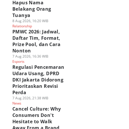
Hapus Nama
Belakang Orang
Tuanya
8 Aug 2026, 16:20 WIB
Relationship
PMWC 2026: Jadwal,
Daftar Tim, Format,
Prize Pool, dan Cara
Nonton
7 Aug 2026, 16:36 WIB
Esports
Regulasi Pencemaran
Udara Usang, DPRD
DKI Jakarta Didorong
Prioritaskan Revisi
Perda
7 Aug 2026, 21:38 WIB
News
Cancel Culture: Why
Consumers Don't
Hesitate to Walk
Away From a Brand