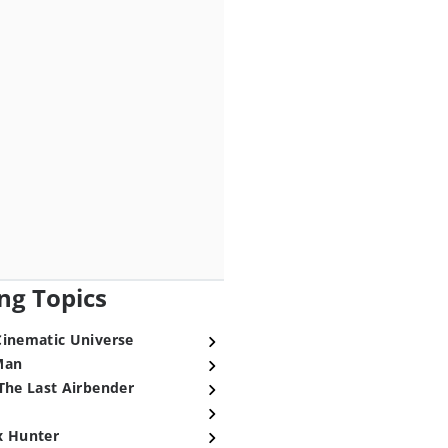
ng Topics
Cinematic Universe
Man
The Last Airbender
x Hunter