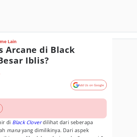
me Lain
s Arcane di Black
esar Iblis?
o
Add Us on Google
ir di
Black Clover
dilihat dari seberapa
lah
mana
yang dimilikinya. Dari aspek