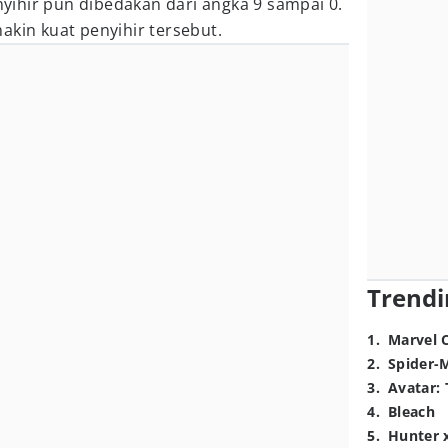
enyihir pun dibedakan dari angka 9 sampai 0.
akin kuat penyihir tersebut.
Trendi
1
.
Marvel 
2
.
Spider-
3
.
Avatar: 
4
.
Bleach
5
.
Hunter 