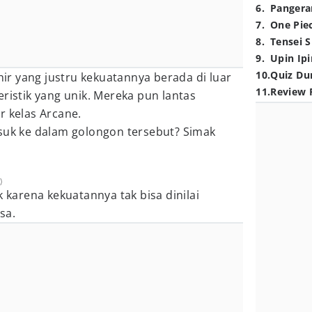
6
.
Pangera
7
.
One Pie
8
.
Tensei S
9
.
Upin Ipi
10
.
Quiz Du
r yang justru kekuatannya berada di luar
11
.
Review 
eristik yang unik. Mereka pun lantas
r kelas Arcane.
asuk ke dalam golongon tersebut? Simak
)
k karena kekuatannya tak bisa dinilai
sa.