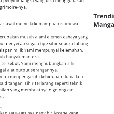
tu penyihir langka yang bisa menggunakan
grimoire-nya.
Trendi
Mang
sejak awal memiliki kemampuan istimewa
g merupakan musuh alami elemen cahaya yang
 menyerap segala tipe sihir seperti lubang
egelapan milik Yami mempunyai kelemahan,
tuh banyak mantera.
 tersebut, Yami menghubungkan sihir
gai alat output serangannya.
ampu menpengaruhi kehidupan dunia lain
isa ditangani sihir terlarang seperti teknik
l inilah yang membuatnya digolongkan
e.
 )
akan satu-satunya penyihir Arcane yang