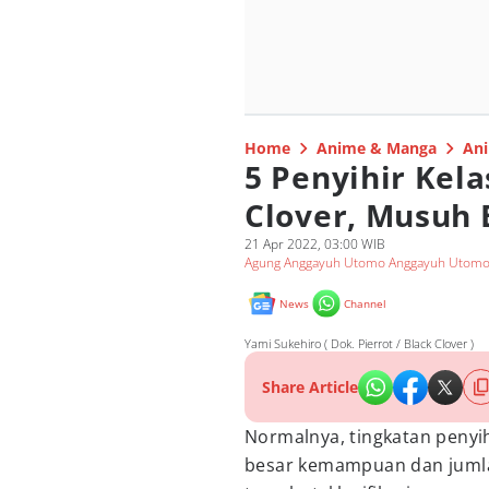
Home
Anime & Manga
Ani
5 Penyihir Kela
Clover, Musuh B
21 Apr 2022, 03:00 WIB
Agung Anggayuh Utomo Anggayuh Utom
News
Channel
Yami Sukehiro ( Dok. Pierrot / Black Clover )
Share Article
Normalnya, tingkatan penyih
besar kemampuan dan jum