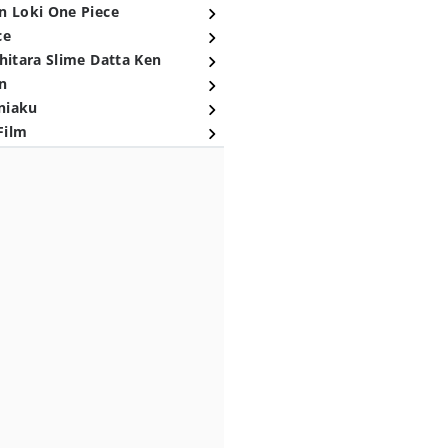
n Loki One Piece
ce
hitara Slime Datta Ken
n
niaku
Film