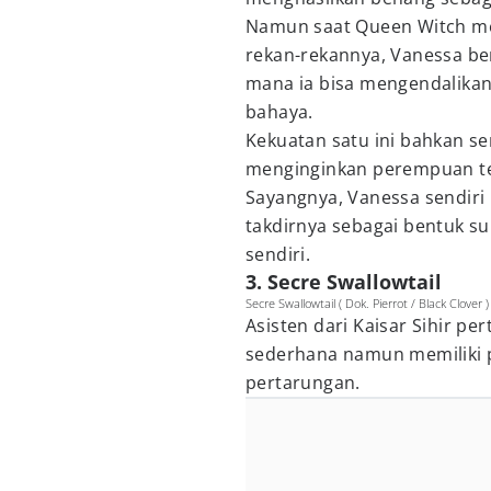
Namun saat Queen Witch me
rekan-rekannya, Vanessa be
mana ia bisa mengendalikan
bahaya.
Kekuatan satu ini bahkan s
menginginkan perempuan ter
Sayangnya, Vanessa sendiri
takdirnya sebagai bentuk su
sendiri.
3. Secre Swallowtail
Secre Swallowtail ( Dok. Pierrot / Black Clover )
Asisten dari Kaisar Sihir per
sederhana namun memiliki p
pertarungan.