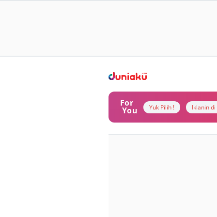
For
Yuk Pilih !
Iklanin d
You