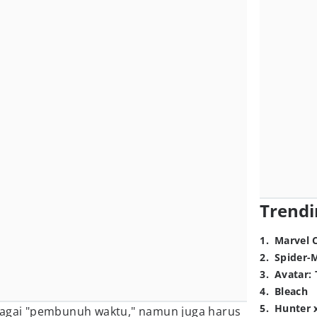
Trendi
1
.
Marvel 
2
.
Spider-
3
.
Avatar: 
4
.
Bleach
5
.
Hunter 
bagai "pembunuh waktu," namun juga harus