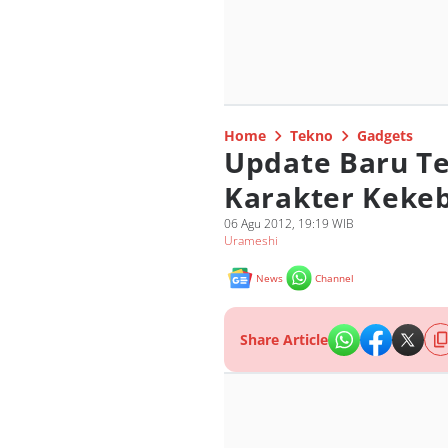
Home
Tekno
Gadgets
Update Baru T
Karakter Keke
06 Agu 2012, 19:19 WIB
Urameshi
News
Channel
Share Article