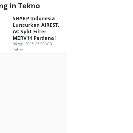
ng in Tekno
SHARP Indonesia
Luncurkan AIREST,
SUS ROG Hadirkan
ASUS ROG Gandeng
Review HyperX
AC Split Filter
engalaman Gaming
Spider-Man Brand
OMEN 16 VALORA
MERV14 Perdana!
ik di HoYo FEST
New Day, Intip
Edition, Update
26 Indonesia
06 Agu 2026, 05:00 WIB
Kolaborasinya!
yang Unggul?
Tekno
 Jul 2026, 17:30 WIB
30 Jul 2026, 16:30 WIB
29 Jul 2026, 14:00 WIB
kno
Tekno
Tekno