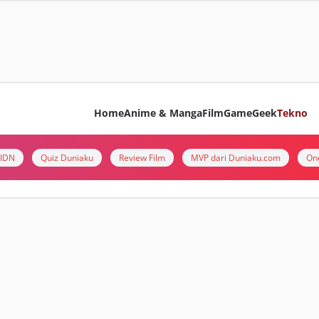
Home
Anime & Manga
Film
Game
Geek
Tekno
i IDN
Quiz Duniaku
Review Film
MVP dari Duniaku.com
On