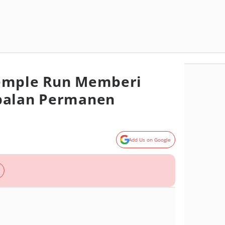
emple Run Memberi
balan Permanen
Add Us on Google