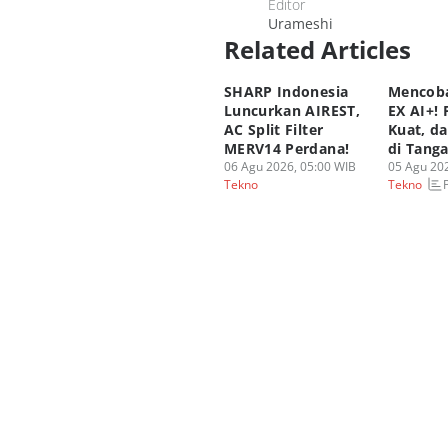
Editor
Urameshi
Related Articles
SHARP Indonesia
Mencoba
Luncurkan AIREST,
EX AI+!
AC Split Filter
Kuat, d
MERV14 Perdana!
di Tang
06 Agu 2026, 05:00 WIB
05 Agu 202
Tekno
Tekno