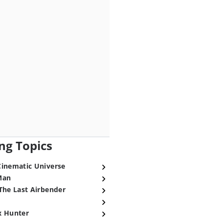
ng Topics
Cinematic Universe
Man
The Last Airbender
x Hunter