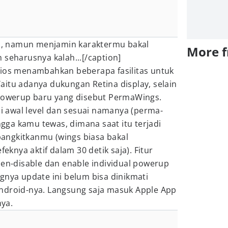
, namun menjamin karaktermu bakal
More 
 seharusnya kalah...[/caption]
dios menambahkan beberapa fasilitas untuk
itu adanya dukungan Retina display, selain
 powerup baru yang disebut PermaWings.
 di awal level dan sesuai namanya (perma-
ingga kamu tewas, dimana saat itu terjadi
angkitkanmu (wings biasa bakal
nya aktif dalam 30 detik saja). Fitur
men-disable dan enable individual powerup
gnya update ini belum bisa dinikmati
ndroid-nya. Langsung saja masuk Apple App
ya.