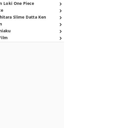
n Loki One Piece
ce
hitara Slime Datta Ken
n
niaku
Film