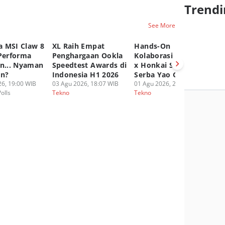
Trendi
See More
 MSI Claw 8
XL Raih Empat
Hands-On
A
 Performa
Penghargaan Ookla
Kolaborasi UGREEN
P
an... Nyaman
Speedtest Awards di
x Honkai Star Rail,
Ep
an?
Indonesia H1 2026
Serba Yao Guang!
20
6, 19:00 WIB
03 Agu 2026, 18:07 WIB
01 Agu 2026, 20:16 WIB
30
Polls
Tekno
Tekno
Te