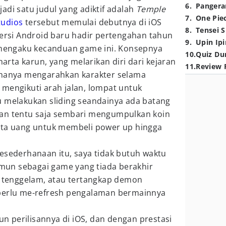
6
.
Pangera
adi satu judul yang adiktif adalah
Temple
7
.
One Pie
tudios
tersebut memulai debutnya di iOS
8
.
Tensei S
versi Android baru hadir pertengahan tahun
9
.
Upin Ipi
r mengaku kecanduan game ini. Konsepnya
10
.
Quiz Du
rta karun, yang melarikan diri dari kejaran
11
.
Review 
 hanya mengarahkan karakter selama
n, mengikuti arah jalan, lompat untuk
u melakukan sliding seandainya ada batang
Dan tentu saja sembari mengumpulkan koin
ata uang untuk membeli power up hingga
esederhanaan itu, saya tidak butuh waktu
un sebagai game yang tiada berakhir
k, tenggelam, atau tertangkap demon
 perlu me-refresh pengalaman bermainnya
 perilisannya di iOS, dan dengan prestasi