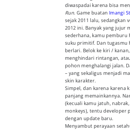
diwaspadai karena bisa menj
Run
. Game buatan
Imangi S
sejak 2011 lalu, sedangkan 
2012 ini. Banyak yang juju
sederhana, kamu pemburu ha
suku primitif. Dan tugasmu
berlari. Belok ke kiri / kana
menghindari rintangan, ata
pohon menghalangi jalan. 
– yang sekaligus menjadi m
skin karakter.
Simpel, dan karena karena k
panjang memainkannya. Nam
(kecuali kamu jatuh, nabra
monkeys), tentu developer
dengan update baru.
Menyambut perayaan setahun