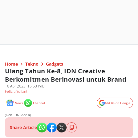
Home
Tekno
Gadgets
Ulang Tahun Ke-8, IDN Creative
Berkomitmen Berinovasi untuk Brand
10 Apr 2023, 15:53 WIB
Felicia Yulianti
News
Channel
Add Us on Google
(Dok. IDN Media)
Share Article