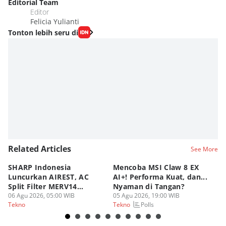
Editorial Team
Editor
Felicia Yulianti
Tonton lebih seru di
Related Articles
See More
SHARP Indonesia
Mencoba MSI Claw 8 EX
X
Luncurkan AIREST, AC
AI+! Performa Kuat, dan...
P
Split Filter MERV14
Nyaman di Tangan?
Sp
Perdana!
06 Agu 2026, 05:00 WIB
05 Agu 2026, 19:00 WIB
03
Polls
Tekno
Tekno
Te