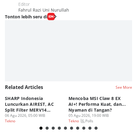
Editor
Fahrul Razi Uni Nurullah
Tonton lebih seru di
Related Articles
See More
SHARP Indonesia
Mencoba MSI Claw 8 EX
X
Luncurkan AIREST, AC
AI+! Performa Kuat, dan...
P
Split Filter MERV14
Nyaman di Tangan?
Sp
Perdana!
06 Agu 2026, 05:00 WIB
05 Agu 2026, 19:00 WIB
03
Polls
Tekno
Tekno
Te