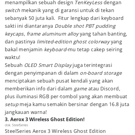
menampilkan sebuah design
TenKeyLess
dengan
switch
mekanik yang di garansi untuk di tekan
sebanyak 50 juta kali. Fitur lengkap dari keyboard
sakti ini diantaranya
Double shot PBT pudding
keycaps
,
frame aluminum alloy
yang tahan banting,
dan pastinya
limited-edition ghost colorway
yang
bakal menjamin
keyboard-
mu tetap cakep seiring
waktu!
Sebuah
OLED Smart Display
juga terintegrasi
dengan penyimpanan di dalam
on-board storage
menciptakan sebuah pusat kendali yang akan
memberikan info dari dalam
game
atau Discord,
plus iluminasi RGB per-tombol yang akan membuat
setup
meja kamu semakin bersinar dengan 16.8 juta
jangkauan warna!
3. Aerox 3 Wireless Ghost Edition!
dok. SteelSeries
SteelSeries Aerox 3 Wireless Ghost Edition