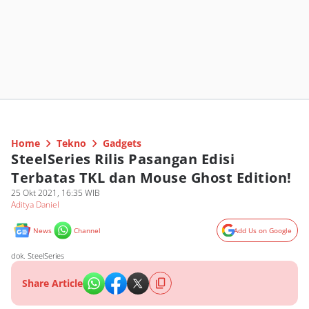
Home
Tekno
Gadgets
SteelSeries Rilis Pasangan Edisi
Terbatas TKL dan Mouse Ghost Edition!
25 Okt 2021, 16:35 WIB
Aditya Daniel
News
Channel
Add Us on Google
dok. SteelSeries
Share Article