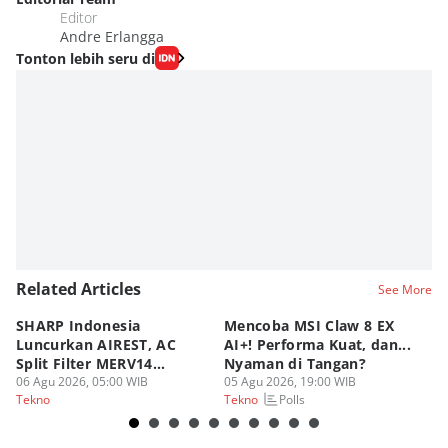
Editor
Andre Erlangga
Tonton lebih seru di
Related Articles
See More
SHARP Indonesia
Mencoba MSI Claw 8 EX
X
Luncurkan AIREST, AC
AI+! Performa Kuat, dan...
P
Split Filter MERV14
Nyaman di Tangan?
Sp
Perdana!
06 Agu 2026, 05:00 WIB
05 Agu 2026, 19:00 WIB
03
Polls
Tekno
Tekno
Te