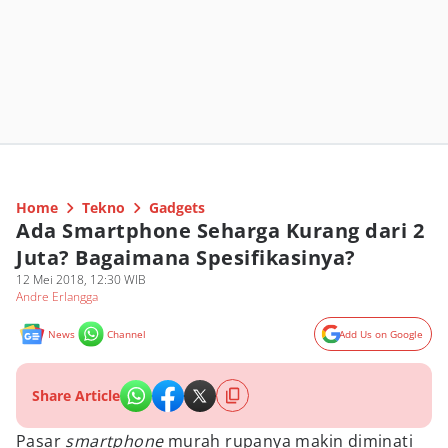
Home
Tekno
Gadgets
Ada Smartphone Seharga Kurang dari 2
Juta? Bagaimana Spesifikasinya?
12 Mei 2018, 12:30 WIB
Andre Erlangga
News
Channel
Add Us on Google
Share Article
Pasar
smartphone
murah rupanya makin diminati