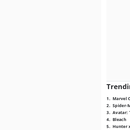
Trendi
1
.
Marvel 
2
.
Spider-
3
.
Avatar: 
4
.
Bleach
5
.
Hunter 