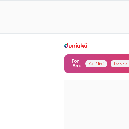
For
Yuk Pilih !
Iklanin d
You