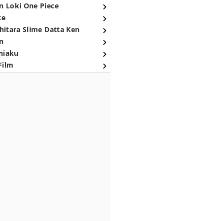
n Loki One Piece
ce
hitara Slime Datta Ken
n
niaku
Film