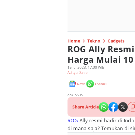
Home
Tekno
Gadgets
ROG Ally Resmi
Harga Mulai 10
15 Jul 2023, 17:00 WIB
Aditya Daniel
News
Channel
dok. ASUS
Share Article
ROG
Ally resmi hadir di Indo
di mana saja? Temukan di sin