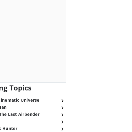
ng Topics
Cinematic Universe
Man
The Last Airbender
x Hunter