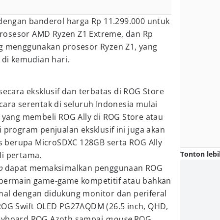
 dengan banderol harga Rp 11.299.000 untuk
rosesor AMD Ryzen Z1 Extreme, dan Rp
ng menggunakan prosesor Ryzen Z1, yang
 di kemudian hari.
secara eksklusif dan terbatas di ROG Store
cara serentak di seluruh Indonesia mulai
s yang membeli ROG Ally di ROG Store atau
 program penjualan eksklusif ini juga akan
 berupa MicroSDXC 128GB serta ROG Ally
Tonton lebi
li pertama.
p
dapat memaksimalkan penggunaan ROG
 bermain game-game kompetitif atau bahkan
mal dengan didukung monitor dan periferal
 ROG Swift OLED PG27AQDM (26.5 inch, QHD,
Keyboard ROG Azoth sampai
mouse
ROG