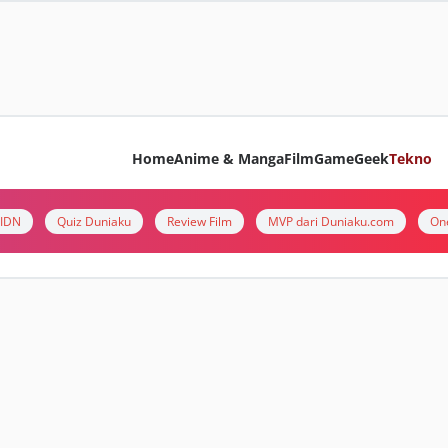
Home
Anime & Manga
Film
Game
Geek
Tekno
i IDN
Quiz Duniaku
Review Film
MVP dari Duniaku.com
On