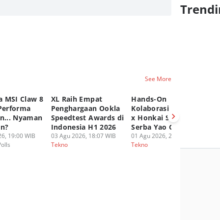
Trendi
See More
 MSI Claw 8
XL Raih Empat
Hands-On
A
 Performa
Penghargaan Ookla
Kolaborasi UGREEN
P
an... Nyaman
Speedtest Awards di
x Honkai Star Rail,
Ep
an?
Indonesia H1 2026
Serba Yao Guang!
20
6, 19:00 WIB
03 Agu 2026, 18:07 WIB
01 Agu 2026, 20:16 WIB
30
Polls
Tekno
Tekno
Te