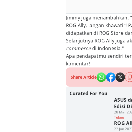
Jimmy juga menambahkan, “
ROG Ally, jangan khawatir! P
didapatkan di ROG Store dan
Selanjutnya ROG Ally juga ak
commerce
di Indonesia."
Apa pendapatmu sendiri ter
komentar!
Share Article
Curated For You
ASUS d
Edisi D
28 Mar 202
Tekno
ROG All
22 Jun 202