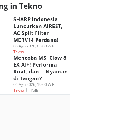
ng in Tekno
SHARP Indonesia
Luncurkan AIREST,
AC Split Filter
MERV14 Perdana!
06 Agu 2026, 05:00 WIB
Tekno
Mencoba MSI Claw 8
SUS ROG Hadirkan
ASUS ROG Gandeng
Review HyperX
EX AI+! Performa
engalaman Gaming
Spider-Man Brand
OMEN 16 VALORA
Kuat, dan... Nyaman
ik di HoYo FEST
New Day, Intip
Edition, Update
di Tangan?
26 Indonesia
Kolaborasinya!
yang Unggul?
05 Agu 2026, 19:00 WIB
 Jul 2026, 17:30 WIB
30 Jul 2026, 16:30 WIB
29 Jul 2026, 14:00 WIB
Polls
Tekno
kno
Tekno
Tekno