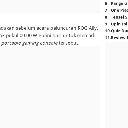
6
.
Pangera
7
.
One Pie
8
.
Tensei S
9
.
Upin Ipi
adakan sebelum acara peluncuran ROG Ally,
10
.
Quiz Du
k pukul 00.00 WIB dini hari untuk menjadi
11
.
Review 
n
portable gaming console
tersebut.