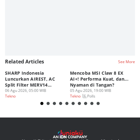
Editor
Fahrul Razi Uni Nurullah
Editor
Aditya Daniel
Related Articles
See More
SHARP Indonesia
Mencoba MSI Claw 8 EX
X
Luncurkan AIREST, AC
AI+! Performa Kuat, dan...
P
Split Filter MERV14
Nyaman di Tangan?
Sp
Perdana!
06 Agu 2026, 05:00 WIB
05 Agu 2026, 19:00 WIB
03
Polls
Tekno
Tekno
Te