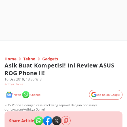
Home
Tekno
Gadgets
Asik Buat Kompetisi! Ini Review ASUS
ROG Phone II!
10 Des 2019, 18:30 WIB
Aditya Daniel
News
Channel
Add Us on Google
ROG Phone II dengan case stock yang sepaket dengan ponselnya.
duniaku.com/Adhitya Daniel
Share Article