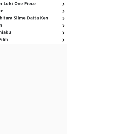
n Loki One Piece
ce
hitara Slime Datta Ken
n
niaku
Film