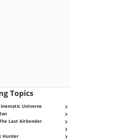
ng Topics
Cinematic Universe
Man
The Last Airbender
x Hunter