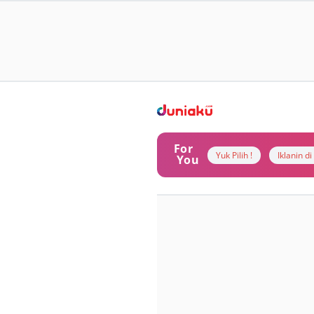
For
Yuk Pilih !
Iklanin d
You