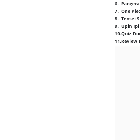
6
.
Pangera
7
.
One Pie
8
.
Tensei S
9
.
Upin Ipi
10
.
Quiz Du
11
.
Review 