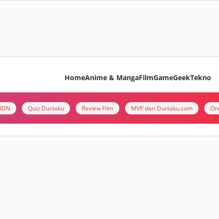
Home
Anime & Manga
Film
Game
Geek
Tekno
i IDN
Quiz Duniaku
Review Film
MVP dari Duniaku.com
On