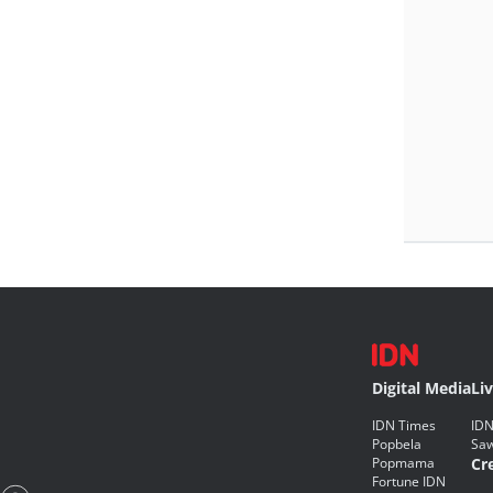
Digital Media
Li
IDN Times
IDN
Popbela
Saw
Popmama
Cr
Fortune IDN