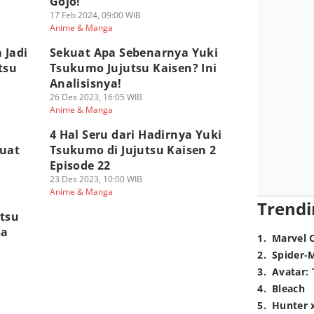
Gojo!
17 Feb 2024, 09:00 WIB
Anime & Manga
 Jadi
Sekuat Apa Sebenarnya Yuki
tsu
Tsukumo Jujutsu Kaisen? Ini
Analisisnya!
26 Des 2023, 16:05 WIB
Anime & Manga
4 Hal Seru dari Hadirnya Yuki
buat
Tsukumo di Jujutsu Kaisen 2
Episode 22
23 Des 2023, 10:00 WIB
Anime & Manga
Trendi
utsu
sa
1
.
Marvel 
2
.
Spider-
3
.
Avatar: 
4
.
Bleach
5
.
Hunter 