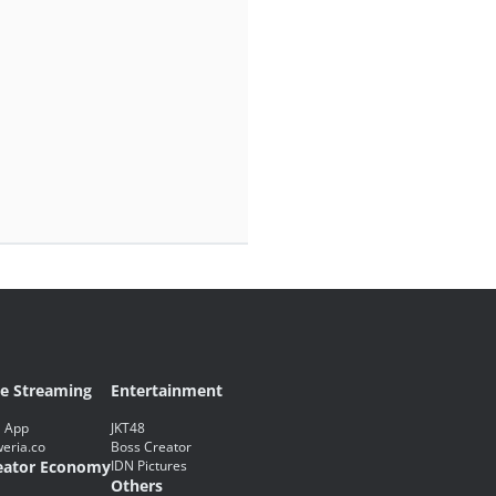
ve Streaming
Entertainment
 App
JKT48
eria.co
Boss Creator
eator Economy
IDN Pictures
Others