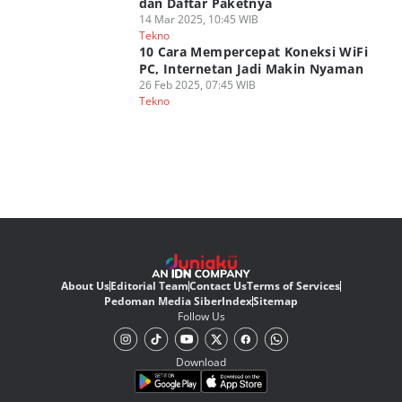
dan Daftar Paketnya
14 Mar 2025, 10:45 WIB
Tekno
10 Cara Mempercepat Koneksi WiFi
PC, Internetan Jadi Makin Nyaman
26 Feb 2025, 07:45 WIB
Tekno
About Us
Editorial Team
Contact Us
Terms of Services
Pedoman Media Siber
Index
Sitemap
Follow Us
Download