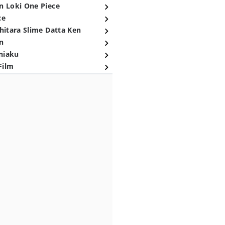
n Loki One Piece
ce
hitara Slime Datta Ken
n
niaku
Film