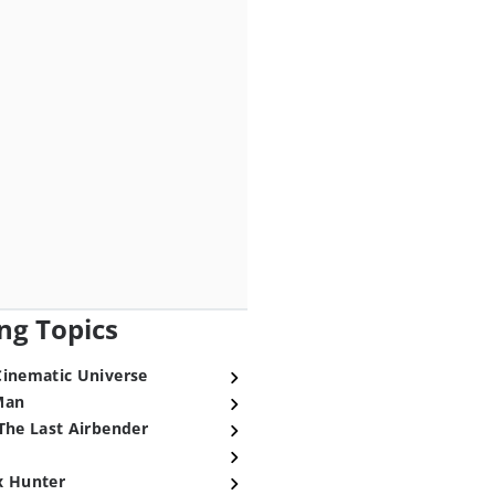
ng Topics
Cinematic Universe
Man
The Last Airbender
x Hunter