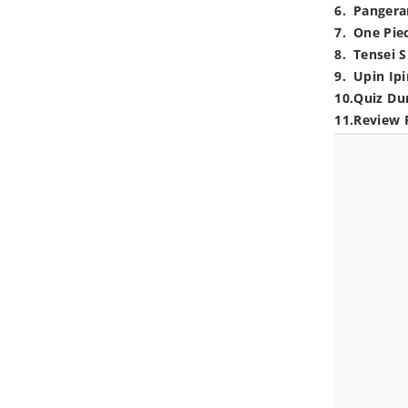
6
.
Pangera
7
.
One Pie
8
.
Tensei S
9
.
Upin Ipi
10
.
Quiz Du
11
.
Review 