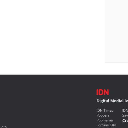
Digital Media
Li
IDN Times
IDN
Popbela
Saw
Popmama
Cr
Fortune IDN