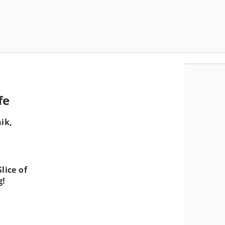
fe
aik,
ice of
g!