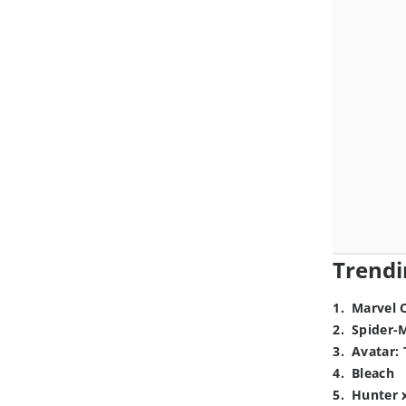
Trendi
1
.
Marvel 
2
.
Spider-
3
.
Avatar: 
4
.
Bleach
5
.
Hunter 