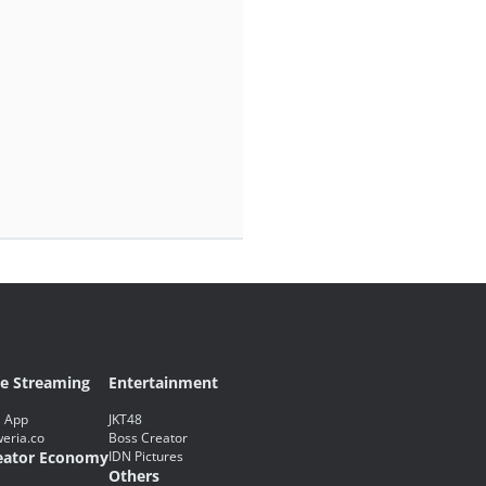
ve Streaming
Entertainment
 App
JKT48
eria.co
Boss Creator
eator Economy
IDN Pictures
Others