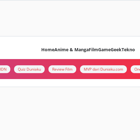
Home
Anime & Manga
Film
Game
Geek
Tekno
i IDN
Quiz Duniaku
Review Film
MVP dari Duniaku.com
On