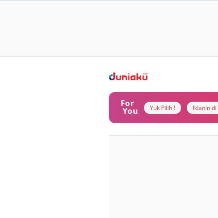
For
Yuk Pilih !
Iklanin d
You