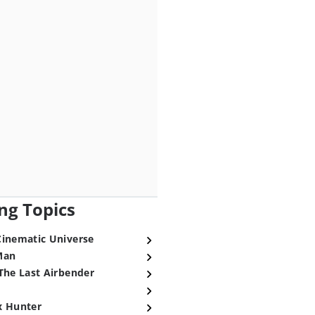
ng Topics
Cinematic Universe
Man
The Last Airbender
x Hunter