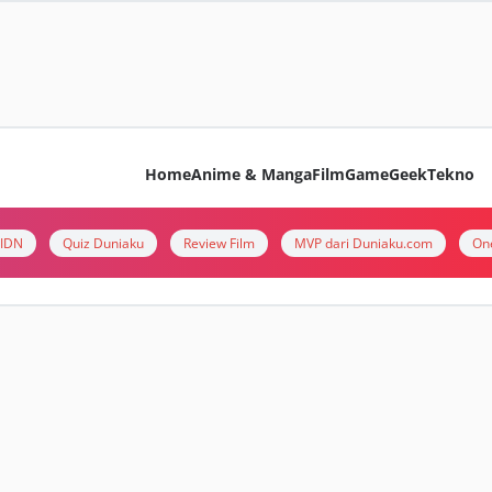
Home
Anime & Manga
Film
Game
Geek
Tekno
i IDN
Quiz Duniaku
Review Film
MVP dari Duniaku.com
On