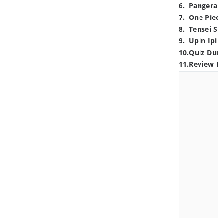
6
.
Pangera
7
.
One Pie
8
.
Tensei S
9
.
Upin Ipi
10
.
Quiz Du
11
.
Review 