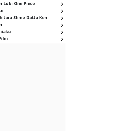
n Loki One Piece
ce
hitara Slime Datta Ken
n
niaku
Film