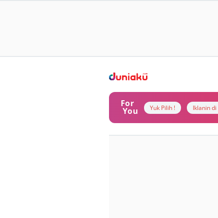
For
Yuk Pilih !
Iklanin d
You