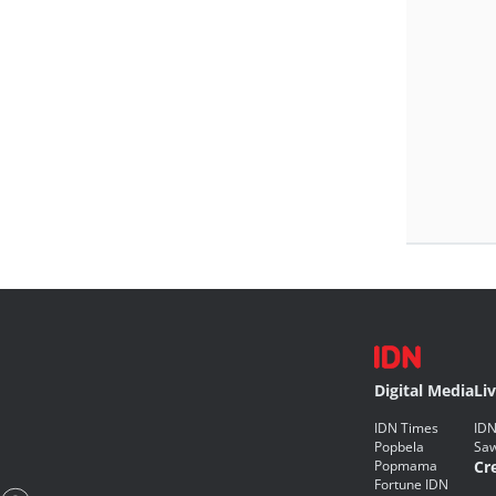
Digital Media
Li
IDN Times
IDN
Popbela
Saw
Popmama
Cr
Fortune IDN