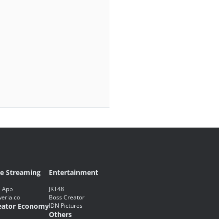
ve Streaming
Entertainment
 App
JKT48
eria.co
Boss Creator
eator Economy
IDN Pictures
Others