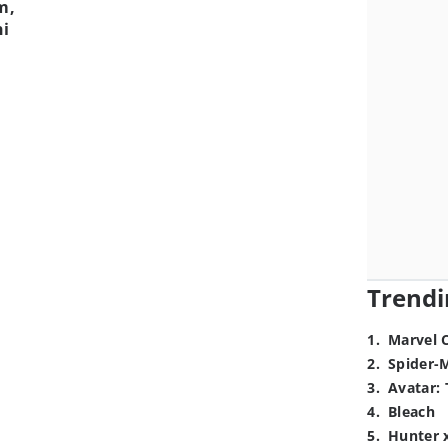
m,
ni
Trendi
1
.
Marvel 
2
.
Spider-
3
.
Avatar: 
4
.
Bleach
5
.
Hunter 