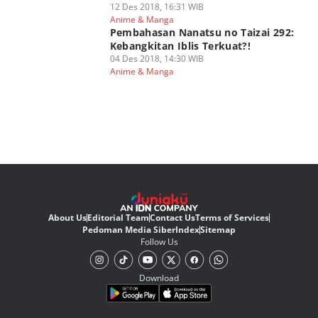
12 Des 2018, 16:31 WIB
Anime & Manga
Pembahasan Nanatsu no Taizai 292:
Kebangkitan Iblis Terkuat?!
04 Des 2018, 14:30 WIB
Anime & Manga
About Us
Editorial Team
Contact Us
Terms of Services
Pedoman Media Siber
Index
Sitemap
Follow Us
Download