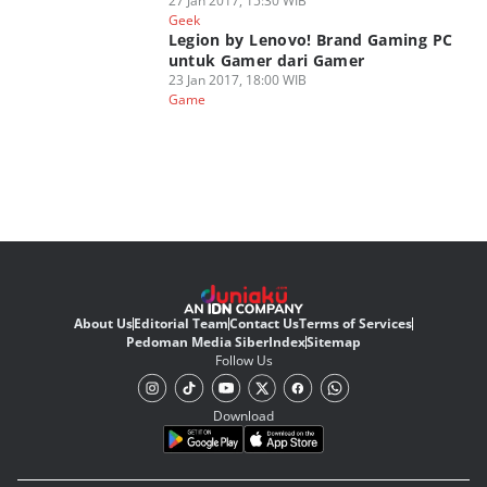
27 Jan 2017, 15:30 WIB
Geek
Legion by Lenovo! Brand Gaming PC
untuk Gamer dari Gamer
23 Jan 2017, 18:00 WIB
Game
About Us
Editorial Team
Contact Us
Terms of Services
Pedoman Media Siber
Index
Sitemap
Follow Us
Download