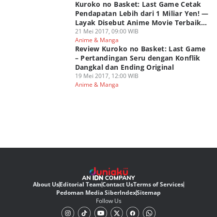
Kuroko no Basket: Last Game Cetak
Pendapatan Lebih dari 1 Miliar Yen! —
Layak Disebut Anime Movie Terbaik
Tahun Ini?
21 Mei 2017, 09:00 WIB
Anime & Manga
Review Kuroko no Basket: Last Game
– Pertandingan Seru dengan Konflik
Dangkal dan Ending Original
19 Mei 2017, 12:00 WIB
Anime & Manga
About Us
Editorial Team
Contact Us
Terms of Services
Pedoman Media Siber
Index
Sitemap
Follow Us