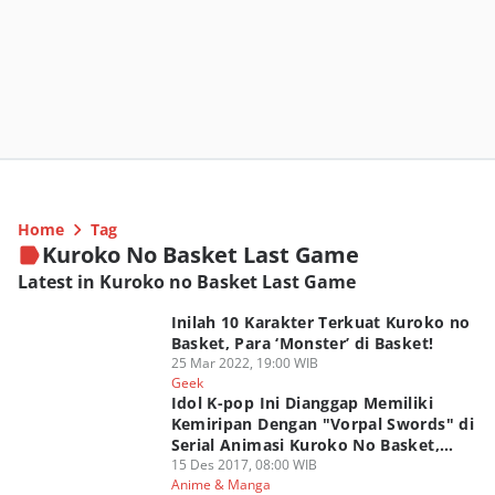
Home
Tag
Kuroko No Basket Last Game
Latest in Kuroko no Basket Last Game
Inilah 10 Karakter Terkuat Kuroko no
Basket, Para ‘Monster’ di Basket!
25 Mar 2022, 19:00 WIB
Geek
Idol K-pop Ini Dianggap Memiliki
Kemiripan Dengan "Vorpal Swords" di
Serial Animasi Kuroko No Basket,
Setujukah Kamu?
15 Des 2017, 08:00 WIB
Anime & Manga