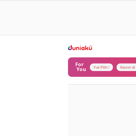
For
Yuk Pilih !
Iklanin d
You