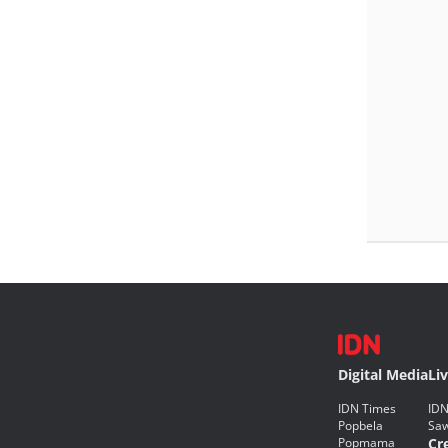
Digital Media
Li
IDN Times
IDN
Popbela
Saw
Popmama
Cr