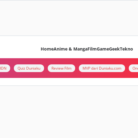
Home
Anime & Manga
Film
Game
Geek
Tekno
i IDN
Quiz Duniaku
Review Film
MVP dari Duniaku.com
On