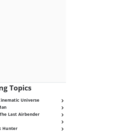
ng Topics
Cinematic Universe
Man
The Last Airbender
x Hunter