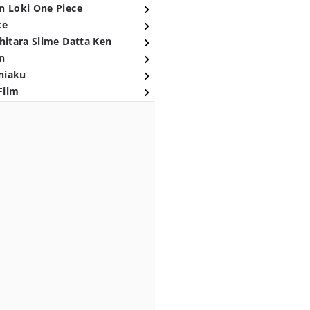
n Loki One Piece
ce
hitara Slime Datta Ken
n
niaku
Film