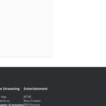
ve Streaming
Entertainment
 App
JKT48
eria.co
Boss Creator
eator Economy
IDN Pictures