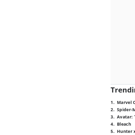
Trendi
1
.
Marvel 
2
.
Spider-
3
.
Avatar: 
4
.
Bleach
5
.
Hunter 