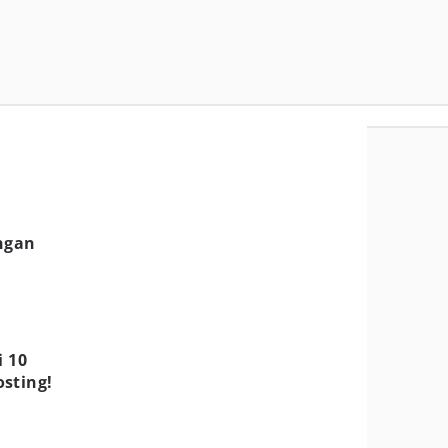
engan
i 10
sting!