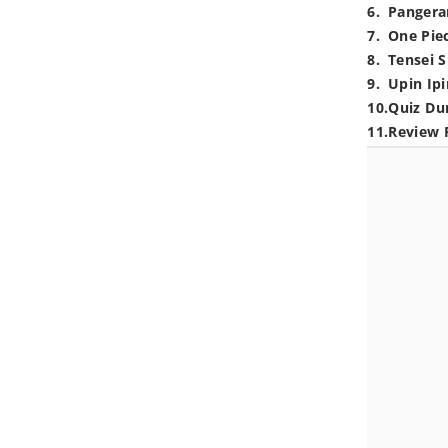
6
.
Pangera
7
.
One Pie
8
.
Tensei S
9
.
Upin Ipi
10
.
Quiz Du
11
.
Review 