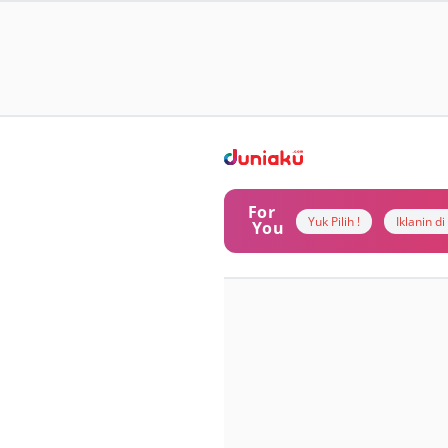
For
Yuk Pilih !
Iklanin d
You