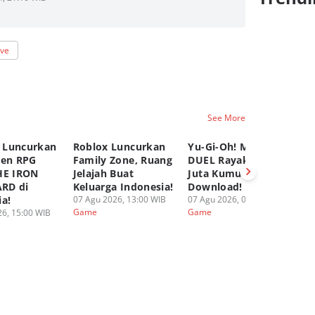
ive
See More
 Luncurkan
Roblox Luncurkan
Yu-Gi-Oh! MASTER
C
pen RPG
Family Zone, Ruang
DUEL Rayakan 100
K
HE IRON
Jelajah Buat
Juta Kumulatif
Ya
RD di
Keluarga Indonesia!
Download!
Fi
ia!
07 Agu 2026, 13:00 WIB
07 Agu 2026, 08:00 WIB
06
Game
Game
G
6, 15:00 WIB