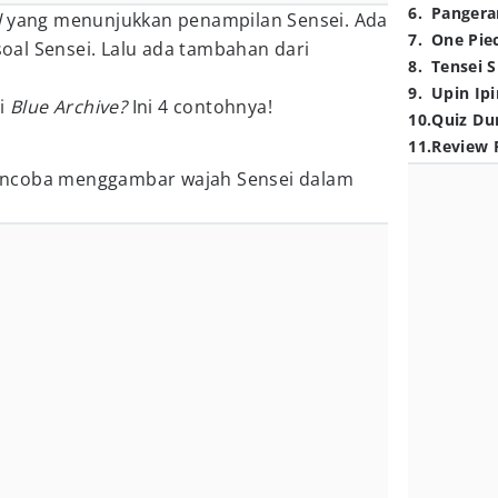
6
.
Pangera
l
yang menunjukkan penampilan Sensei. Ada
7
.
One Pie
al Sensei. Lalu ada tambahan dari
8
.
Tensei S
9
.
Upin Ipi
ei
Blue Archive?
Ini 4 contohnya!
10
.
Quiz Du
11
.
Review 
encoba menggambar wajah Sensei dalam