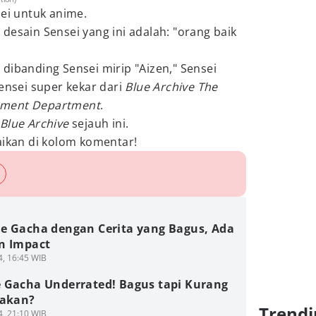
sei untuk anime.
desain Sensei yang ini adalah: "orang baik
dibanding Sensei mirip "Aizen," Sensei
Sensei super kekar dari
Blue Archive The
pment Department
.
Blue Archive
sejauh ini.
kan di kolom komentar!
e Gacha dengan Cerita yang Bagus, Ada
n Impact
4, 16:45 WIB
 Gacha Underrated! Bagus tapi Kurang
rakan?
Trendi
4, 21:10 WIB