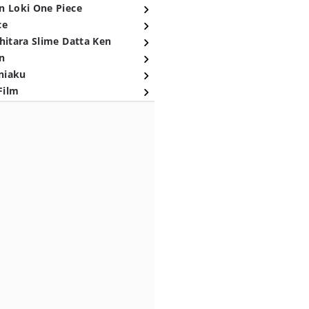
n Loki One Piece
ce
hitara Slime Datta Ken
n
niaku
Film