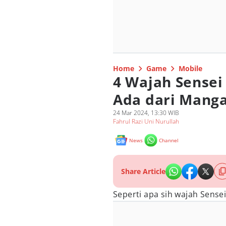
Home
Game
Mobile
4 Wajah Sensei 
Ada dari Mang
24 Mar 2024, 13:30 WIB
Fahrul Razi Uni Nurullah
News
Channel
Share Article
Seperti apa sih wajah Sense