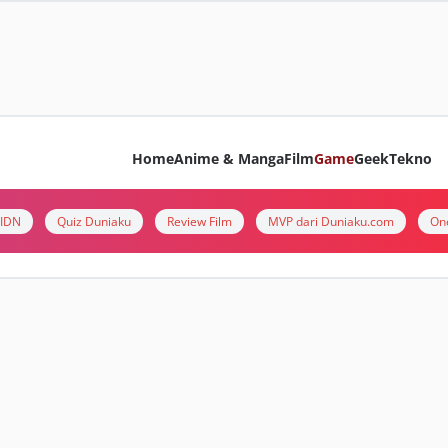
Home
Anime & Manga
Film
Game
Geek
Tekno
i IDN
Quiz Duniaku
Review Film
MVP dari Duniaku.com
On