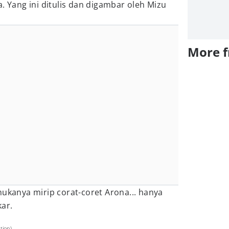
a. Yang ini ditulis dan digambar oleh Mizu
More 
mukanya mirip corat-coret Arona... hanya
kar.
tion)