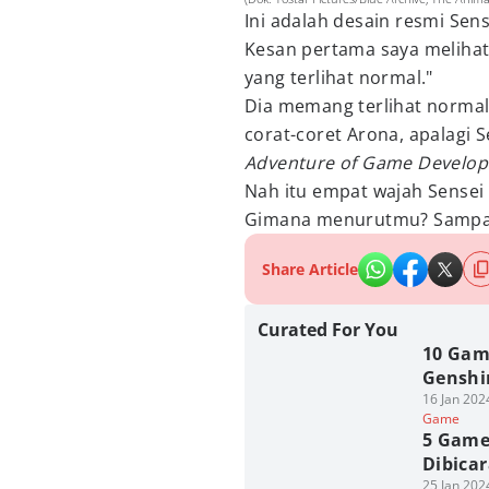
Ini adalah desain resmi Sen
Kesan pertama saya melihat 
yang terlihat normal."
Dia memang terlihat normal 
corat-coret Arona, apalagi 
Adventure of Game Develo
Nah itu empat wajah Sensei
Gimana menurutmu? Sampai
Share Article
Curated For You
10 Gam
Genshi
16 Jan 202
Game
5 Game
Dibica
25 Jan 202