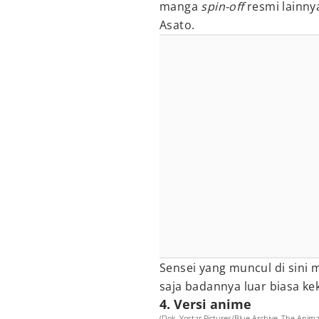
manga
spin-off
resmi lainny
Asato.
Sensei yang muncul di sini 
saja badannya luar biasa ke
4. Versi anime
(Dok. Yostar Pictures/Blue Archive, The Anima