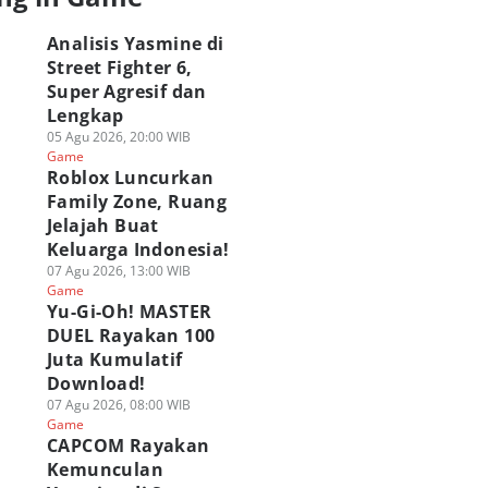
Analisis Yasmine di
Street Fighter 6,
Super Agresif dan
Lengkap
05 Agu 2026, 20:00 WIB
Game
Roblox Luncurkan
Family Zone, Ruang
Jelajah Buat
APCOM Rayakan
Analisis Yasmine di
ragingzet Obrolin
emunculan
Keluarga Indonesia!
Street Fighter 6,
Juara Wuthering
smine di Street
Super Agresif dan
Waves: Holographi
07 Agu 2026, 13:00 WIB
ghter 6 di Filipina!
Lengkap
Overdrive 2026!
Game
 Agu 2026, 08:00 WIB
Yu-Gi-Oh! MASTER
05 Agu 2026, 20:00 WIB
03 Agu 2026, 19:15 WIB
ame
Game
Game
DUEL Rayakan 100
Juta Kumulatif
Download!
07 Agu 2026, 08:00 WIB
Game
CAPCOM Rayakan
Kemunculan