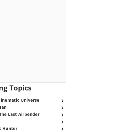
ng Topics
Cinematic Universe
Man
The Last Airbender
x Hunter