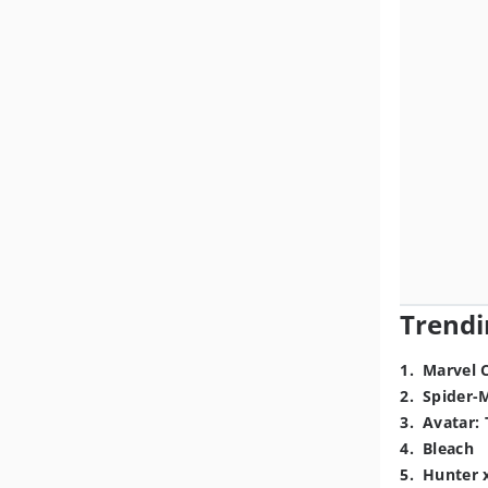
Trendi
1
.
Marvel 
2
.
Spider-
3
.
Avatar: 
4
.
Bleach
5
.
Hunter 