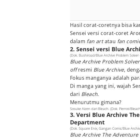
Hasil corat-coretnya bisa ka
Sensei versi corat-coret Aro
dalam
fan art
atau
fan comi
2. Sensei versi Blue Arc
(Dok. Bushiroad/Blue Archive Problem Solver 
Blue Archive Problem Solver
off
resmi
Blue Archive
, deng
Fokus manganya adalah par
Di manga yang ini, wajah Sen
dari
Bleach
.
Menurutmu gimana?
Sosuke Aizen dari Bleach. (Dok. Pierrot/Bleac
3. Versi Blue Archive T
Department
(Dok. Square Enix, Gangan Comic/Blue Arch
Blue Archive The Adventur