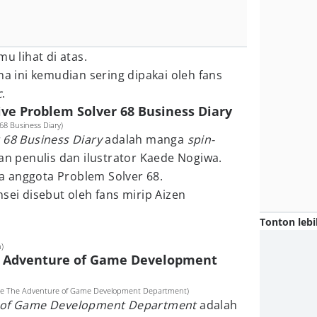
mu lihat di atas.
na ini kemudian sering dipakai oleh fans
c
.
hive Problem Solver 68 Business Diary
68 Business Diary)
 68 Business Diary
adalah manga
spin-
an penulis dan ilustrator Kaede Nogiwa.
a anggota Problem Solver 68.
sei disebut oleh fans mirip Aizen
Tonton lebi
h)
he Adventure of Game Development
ive The Adventure of Game Development Department)
e of Game Development Department
adalah