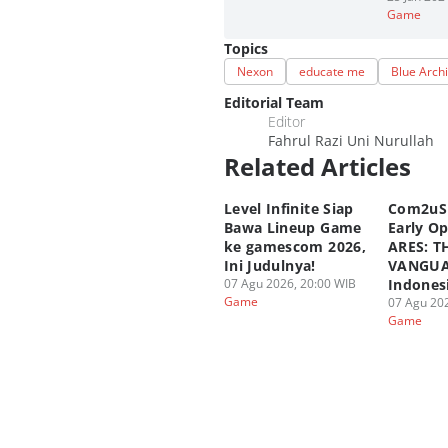
Game
Topics
Nexon
educate me
Blue Arch
Editorial Team
Editor
Fahrul Razi Uni Nurullah
Related Articles
Level Infinite Siap
Com2uS
Bawa Lineup Game
Early O
ke gamescom 2026,
ARES: T
Ini Judulnya!
VANGUA
07 Agu 2026, 20:00 WIB
Indones
Game
07 Agu 202
Game