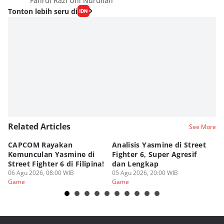
Fahrul Razi Uni Nurullah
Tonton lebih seru di
Related Articles
See More
CAPCOM Rayakan
Analisis Yasmine di Street
ra
Kemunculan Yasmine di
Fighter 6, Super Agresif
W
Street Fighter 6 di Filipina!
dan Lengkap
Ho
06 Agu 2026, 08:00 WIB
05 Agu 2026, 20:00 WIB
20
03
Game
Game
G