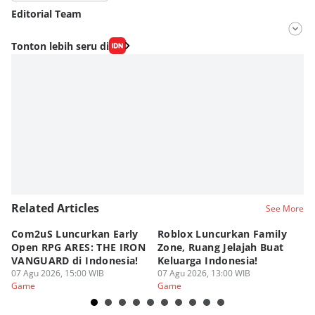
Editorial Team
Editor
Tonton lebih seru di
Nadia Agatha Pramesthi
Editor
Zihan Berliana Ram Ghani
Related Articles
See More
Com2uS Luncurkan Early
Roblox Luncurkan Family
Y
Open RPG ARES: THE IRON
Zone, Ruang Jelajah Buat
Ra
VANGUARD di Indonesia!
Keluarga Indonesia!
K
07 Agu 2026, 15:00 WIB
07 Agu 2026, 13:00 WIB
07
Game
Game
G