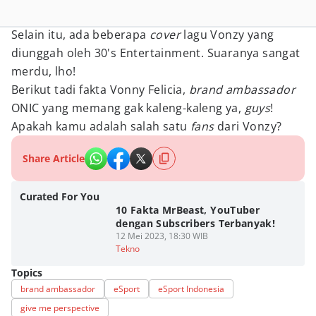
Selain itu, ada beberapa
cover
lagu Vonzy yang
diunggah oleh 30's Entertainment. Suaranya sangat
merdu, lho!
Berikut tadi fakta Vonny Felicia,
brand ambassador
ONIC yang memang gak kaleng-kaleng ya,
guys
!
Apakah kamu adalah salah satu
fans
dari Vonzy?
Share Article
Curated For You
10 Fakta MrBeast, YouTuber
dengan Subscribers Terbanyak!
12 Mei 2023, 18:30 WIB
Tekno
Topics
brand ambassador
eSport
eSport Indonesia
give me perspective