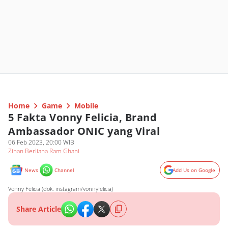
Home
Game
Mobile
5 Fakta Vonny Felicia, Brand
Ambassador ONIC yang Viral
06 Feb 2023, 20:00 WIB
Zihan Berliana Ram Ghani
News
Channel
Add Us on Google
Vonny Felicia (dok. instagram/vonnyfelicia)
Share Article