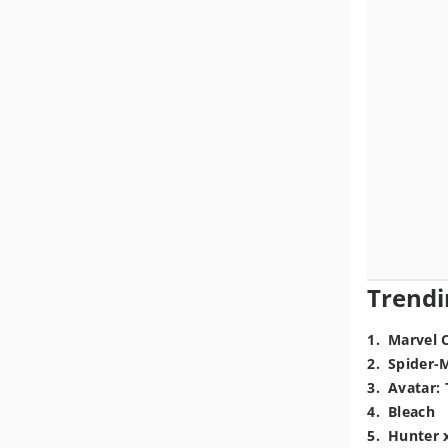
Trendi
1
.
Marvel 
2
.
Spider-
3
.
Avatar: 
4
.
Bleach
5
.
Hunter 