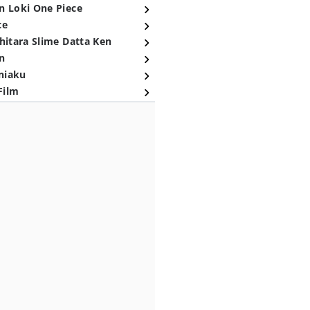
n Loki One Piece
ce
hitara Slime Datta Ken
n
niaku
Film