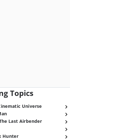
ng Topics
Cinematic Universe
Man
The Last Airbender
x Hunter