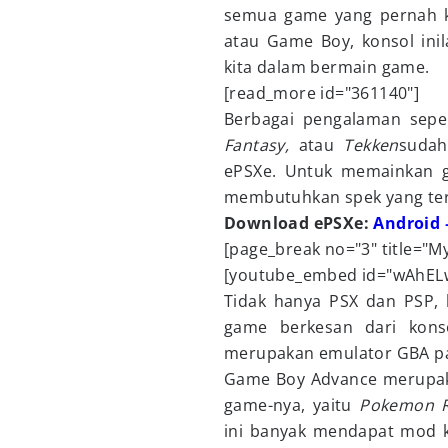
semua game yang pernah kit
atau Game Boy, konsol in
kita dalam bermain game.
[read_more id="361140"]
Berbagai pengalaman sepe
Fantasy,
atau
Tekken
sudah
ePSXe. Untuk memainkan g
membutuhkan spek yang terl
Download ePSXe:
Android 
[page_break no="3" title="My
[youtube_embed id="wAhEL
Tidak hanya PSX dan PSP,
game berkesan dari kon
merupakan emulator GBA pa
Game Boy Advance merupaka
game-nya, yaitu
Pokemon R
ini banyak mendapat mod