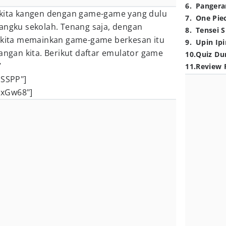
6
.
Pangera
 kita kangen dengan game-game yang dulu
7
.
One Pie
bangku sekolah. Tenang saja, dengan
8
.
Tensei S
, kita memainkan game-game berkesan itu
9
.
Upin Ipi
yangan kita. Berikut daftar emulator game
10
.
Quiz Du
7
11
.
Review 
PSSPP"]
lxGw68"]