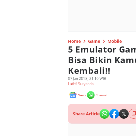
Home
Game
Mobile
5 Emulator Gam
Bisa Bikin Kam
Kembali!!
07 Jan 2018, 21:10 WIB
Luthfi Suryanda
News
Channel
Share Article