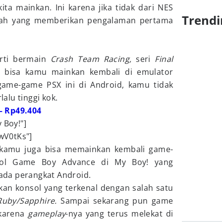
a mainkan. Ini karena jika tidak dari NES
Trendi
ilah yang memberikan pengalaman pertama
rti bermain
Crash Team Racing,
seri
Final
 bisa kamu mainkan kembali di emulator
ame-game PSX ini di Android, kamu tidak
alu tinggi kok.
– Rp49.404
 Boy!"]
wV0tKs"]
 kamu juga bisa memainkan kembali game-
sol Game Boy Advance di My Boy! yang
da perangkat Android.
n konsol yang terkenal dengan salah satu
uby/Sapphire.
Sampai sekarang pun game
 karena
gameplay
-nya yang terus melekat di