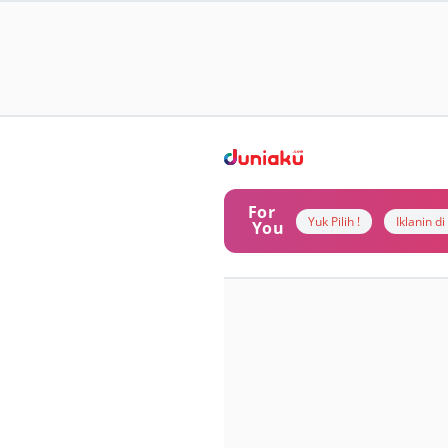
For
Yuk Pilih !
Iklanin d
You