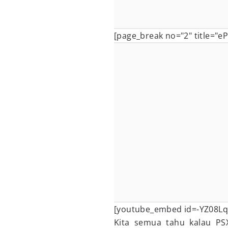
[page_break no="2" title="e
[youtube_embed id=-YZ08Lq
Kita semua tahu kalau PS