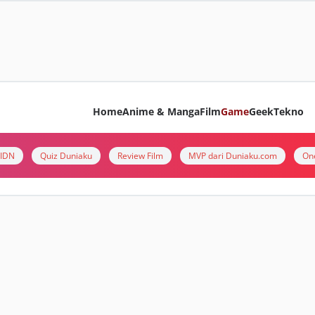
Home
Anime & Manga
Film
Game
Geek
Tekno
i IDN
Quiz Duniaku
Review Film
MVP dari Duniaku.com
On