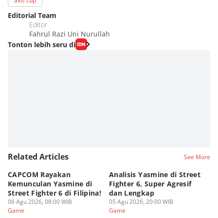
axis cup
Editorial Team
Editor
Fahrul Razi Uni Nurullah
Tonton lebih seru di
Related Articles
See More
CAPCOM Rayakan
Analisis Yasmine di Street
ra
Kemunculan Yasmine di
Fighter 6, Super Agresif
W
Street Fighter 6 di Filipina!
dan Lengkap
Ho
06 Agu 2026, 08:00 WIB
05 Agu 2026, 20:00 WIB
20
03
Game
Game
G