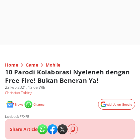
Home
Game
Mobile
10 Parodi Kolaborasi Nyeleneh dengan
Free Fire! Bukan Beneran Ya!
23 Feb 2021, 13:05 WIB
Christian Tobing
News
Channel
Add Us on Google
facebook FFXFB
Share Article