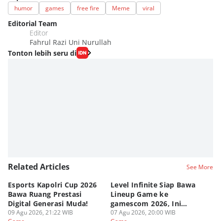
humor
games
free fire
Meme
viral
Editorial Team
Editor
Fahrul Razi Uni Nurullah
Tonton lebih seru di
Related Articles
See More
Esports Kapolri Cup 2026
Level Infinite Siap Bawa
C
Bawa Ruang Prestasi
Lineup Game ke
O
Digital Generasi Muda!
gamescom 2026, Ini
V
09 Agu 2026, 21:22 WIB
Judulnya!
07 Agu 2026, 20:00 WIB
07